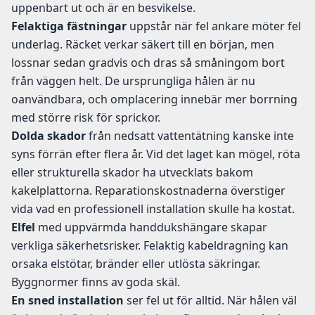
uppenbart ut och är en besvikelse.
Felaktiga fästningar
uppstår när fel ankare möter fel
underlag. Räcket verkar säkert till en början, men
lossnar sedan gradvis och dras så småningom bort
från väggen helt. De ursprungliga hålen är nu
oanvändbara, och omplacering innebär mer borrning
med större risk för sprickor.
Dolda skador
från nedsatt vattentätning kanske inte
syns förrän efter flera år. Vid det laget kan mögel, röta
eller strukturella skador ha utvecklats bakom
kakelplattorna. Reparationskostnaderna överstiger
vida vad en professionell installation skulle ha kostat.
Elfel
med uppvärmda handdukshängare skapar
verkliga säkerhetsrisker. Felaktig kabeldragning kan
orsaka elstötar, bränder eller utlösta säkringar.
Byggnormer finns av goda skäl.
En sned installation
ser fel ut för alltid. När hålen väl