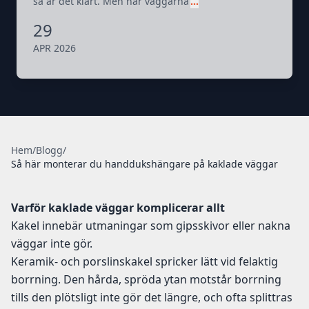
så är det klart. Men när väggarna
…
29
APR 2026
Hem
/
Blogg
/
Så här monterar du handdukshängare på kaklade väggar
Varför kaklade väggar komplicerar allt
Kakel innebär utmaningar som gipsskivor eller nakna
väggar inte gör.
Keramik- och porslinskakel spricker lätt vid felaktig
borrning. Den hårda, spröda ytan motstår borrning
tills den plötsligt inte gör det längre, och ofta splittras