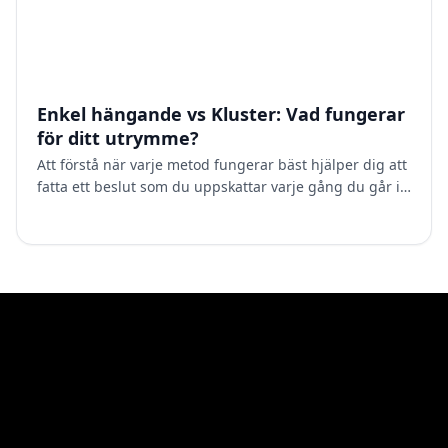
Enkel hängande vs Kluster: Vad fungerar
för ditt utrymme?
Att förstå när varje metod fungerar bäst hjälper dig att
fatta ett beslut som du uppskattar varje gång du går in
i rummet. Enskild hänglampa har stor inverkan E…