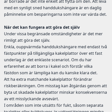
är borrade är det inte enkelt att flytta om den. Att leva
med en synligt sned handdukshängare är en daglig
påminnelse om besparingarna som inte var värda det.
När det kan fungera att göra det själv
Under vissa begränsade omständigheter är det mer
rimligt att göra det själv.
Enkla, ouppvärmda handdukshängare med endast två
fästpunkter på tillgängliga kakelplattor över ett fast
underlag är det enklaste scenariot. Om du har
erfarenhet av att borra i kakel och förstår vilka
fästdon som är lämpliga kan du kanske klara det.
Att ha extra matchande kakelplattor förändrar
riskberäkningen. Om misstag kan åtgärdas genom att
byta ut skadade kakelplattor minskar konsekvenserna
av ett misslyckande avsevärt.
I områden som inte utsätts för fukt, såsom separata
toaletter eller tvättstugor, är vattentätningen mindre