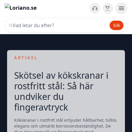
Sök
ARTIKEL
Skötsel av kökskranar i
rostfritt stål: Så här
undviker du
fingeravtryck
Kökskranar i rostfritt stål erbjuder hållbarhet, tidlös
elegans och utmärkt korrosionsbeständighet. De
drar dessutom till sig fingeravtryck med