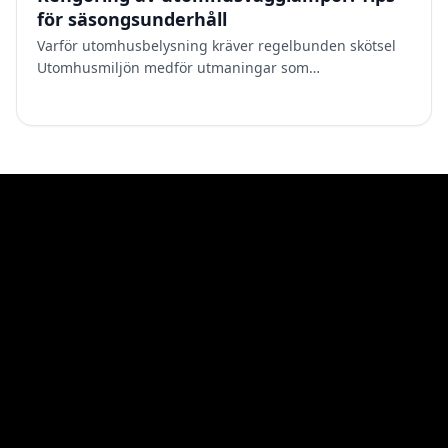
för säsongsunderhåll
Varför utomhusbelysning kräver regelbunden skötsel
Utomhusmiljön medför utmaningar som
inomhusarmaturer aldrig utsätts för. Damm och pollen
samlas på ytor och i…