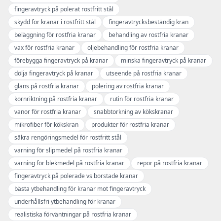
fingeravtryck på polerat rostfritt stål
skydd för kranar i rostfritt stål
fingeravtrycksbeständig kran
beläggning för rostfria kranar
behandling av rostfria kranar
vax för rostfria kranar
oljebehandling för rostfria kranar
förebygga fingeravtryck på kranar
minska fingeravtryck på kranar
dölja fingeravtryck på kranar
utseende på rostfria kranar
glans på rostfria kranar
polering av rostfria kranar
kornriktning på rostfria kranar
rutin för rostfria kranar
vanor för rostfria kranar
snabbtorkning av kökskranar
mikrofiber för kökskran
produkter för rostfria kranar
säkra rengöringsmedel för rostfritt stål
varning för slipmedel på rostfria kranar
varning för blekmedel på rostfria kranar
repor på rostfria kranar
fingeravtryck på polerade vs borstade kranar
bästa ytbehandling för kranar mot fingeravtryck
underhållsfri ytbehandling för kranar
realistiska förväntningar på rostfria kranar