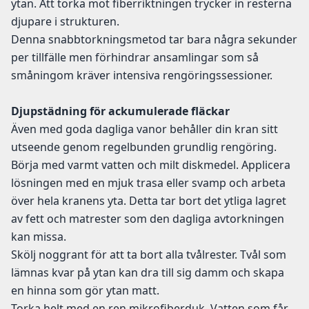
ytan. Att torka mot fiberriktningen trycker in resterna
djupare i strukturen.
Denna snabbtorkningsmetod tar bara några sekunder
per tillfälle men förhindrar ansamlingar som så
småningom kräver intensiva rengöringssessioner.
Djupstädning för ackumulerade fläckar
Även med goda dagliga vanor behåller din kran sitt
utseende genom regelbunden grundlig rengöring.
Börja med varmt vatten och milt diskmedel. Applicera
lösningen med en mjuk trasa eller svamp och arbeta
över hela kranens yta. Detta tar bort det ytliga lagret
av fett och matrester som den dagliga avtorkningen
kan missa.
Skölj noggrant för att ta bort alla tvålrester. Tvål som
lämnas kvar på ytan kan dra till sig damm och skapa
en hinna som gör ytan matt.
Torka helt med en ren mikrofiberduk. Vatten som får