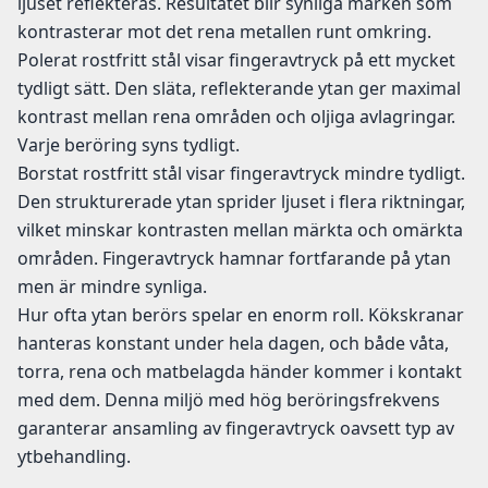
ljuset reflekteras. Resultatet blir synliga märken som
kontrasterar mot det rena metallen runt omkring.
Polerat rostfritt stål visar fingeravtryck på ett mycket
tydligt sätt. Den släta, reflekterande ytan ger maximal
kontrast mellan rena områden och oljiga avlagringar.
Varje beröring syns tydligt.
Borstat rostfritt stål visar fingeravtryck mindre tydligt.
Den strukturerade ytan sprider ljuset i flera riktningar,
vilket minskar kontrasten mellan märkta och omärkta
områden. Fingeravtryck hamnar fortfarande på ytan
men är mindre synliga.
Hur ofta ytan berörs spelar en enorm roll. Kökskranar
hanteras konstant under hela dagen, och både våta,
torra, rena och matbelagda händer kommer i kontakt
med dem. Denna miljö med hög beröringsfrekvens
garanterar ansamling av fingeravtryck oavsett typ av
ytbehandling.