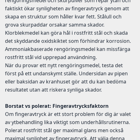
rengöringsmedel och skurpulver som repar ytan och
faktiskt ökar synligheten av fingeravtryck genom att
skapa en struktur som håller kvar fett. Stålull och
grova skurpaddar orsakar samma skador.
Klorblekmedel kan göra hål i rostfritt stål och skada
det skyddande oxidskiktet som förhindrar korrosion.
Ammoniakbaserade rengöringsmedel kan missfärga
rostfritt stål vid upprepad användning.
När du provar ett nytt rengöringsmedel, testa det
först på ett undanskymt ställe. Undersidan av pipen
eller baksidan av kranhuset gör att du kan bedöma
resultatet utan att riskera synliga skador.
Borstat vs polerat: Fingeravtrycksfaktorn
Om fingeravtryck är ett stort problem för dig är valet
av ytbehandling lika viktigt som underhållsrutinerna.
Polerat rostfritt stål ger maximal glans men också
maximal synlighet av fingeravtryck. Att välja denna