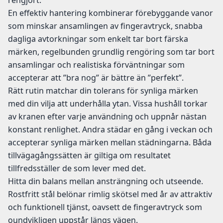
rengjort.
En effektiv hantering kombinerar förebyggande vanor
som minskar ansamlingen av fingeravtryck, snabba
dagliga avtorkningar som enkelt tar bort färska
märken, regelbunden grundlig rengöring som tar bort
ansamlingar och realistiska förväntningar som
accepterar att ”bra nog” är bättre än ”perfekt”.
Rätt rutin matchar din tolerans för synliga märken
med din vilja att underhålla ytan. Vissa hushåll torkar
av kranen efter varje användning och uppnår nästan
konstant renlighet. Andra städar en gång i veckan och
accepterar synliga märken mellan städningarna. Båda
tillvägagångssätten är giltiga om resultatet
tillfredsställer de som lever med det.
Hitta din balans mellan ansträngning och utseende.
Rostfritt stål belönar rimlig skötsel med år av attraktiv
och funktionell tjänst, oavsett de fingeravtryck som
oundvikligen uppstår längs vägen.