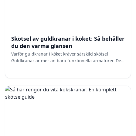
Skötsel av guldkranar i köket: Så behåller
du den varma glansen
Varför guldkranar i köket kräver särskild skötsel
Guldkranar är mer än bara funktionella armaturer. De
är en designelement som ger köket värme och elegans.
På g…