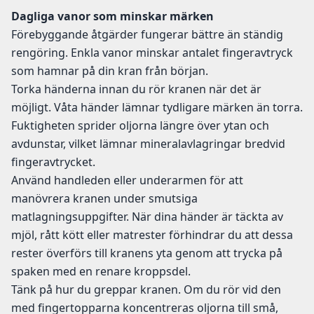
Dagliga vanor som minskar märken
Förebyggande åtgärder fungerar bättre än ständig
rengöring. Enkla vanor minskar antalet fingeravtryck
som hamnar på din kran från början.
Torka händerna innan du rör kranen när det är
möjligt. Våta händer lämnar tydligare märken än torra.
Fuktigheten sprider oljorna längre över ytan och
avdunstar, vilket lämnar mineralavlagringar bredvid
fingeravtrycket.
Använd handleden eller underarmen för att
manövrera kranen under smutsiga
matlagningsuppgifter. När dina händer är täckta av
mjöl, rått kött eller matrester förhindrar du att dessa
rester överförs till kranens yta genom att trycka på
spaken med en renare kroppsdel.
Tänk på hur du greppar kranen. Om du rör vid den
med fingertopparna koncentreras oljorna till små,