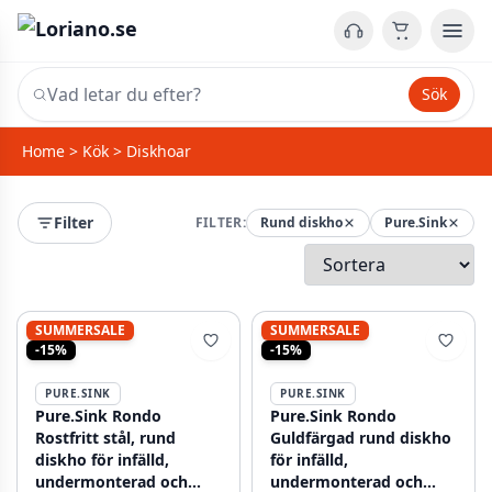
Sök
Home
>
Kök
>
Diskhoar
Filter
FILTER:
Rund diskho
Pure.Sink
SUMMERSALE
SUMMERSALE
-15%
-15%
PURE.SINK
PURE.SINK
Pure.Sink Rondo
Pure.Sink Rondo
Rostfritt stål, rund
Guldfärgad rund diskho
diskho för infälld,
för infälld,
undermonterad och
undermonterad och