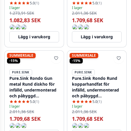
påbyggd installation, 37
påbyggd installation, 37
5.0
(1)
5.0
(1)
I lager
I lager
cm, PRN38-02
cm RD375-Gold
1.273,91 SEK
2.011,36 SEK
1.082,83 SEK
1.709,68 SEK
Lägg i varukorg
Lägg i varukorg
SUMMERSALE
SUMMERSALE
-15%
-15%
PURE.SINK
PURE.SINK
Pure.Sink Rondo Gun
Pure.Sink Rondo Rund
metal Rund diskho för
kopparhandfat för
infälld, undermonterad
infälld, undermonterad
och påbyggd
och påbyggd
installation, 37 cm,
installation, 37 cm,
5.0
(1)
5.0
(1)
I lager
I lager
PRN38-61
PRN38-62
2.011,36 SEK
2.011,36 SEK
1.709,68 SEK
1.709,68 SEK