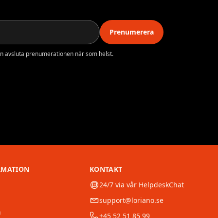
Prenumerera
n avsluta prenumerationen när som helst.
RMATION
KONTAKT
24/7 via vår HelpdeskChat
support@loriano.se
n
+45 52 51 85 99