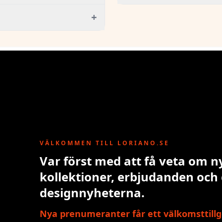
+
VÄLKOMMEN TILL LORIANO.SE
Var först med att få veta om n
kollektioner, erbjudanden och
designnyheterna.
Nya prenumeranter får ett välkomsttillg