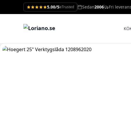
5.00/5
Sedan
2006
Fri leveran
eTrusted
KÖ