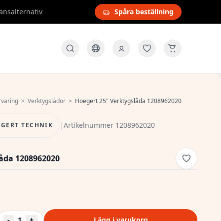
ansalternativ
Spåra beställning
rvaring
>
Verktygslådor
>
Hoegert 25" Verktygslåda 1208962020
|
Artikelnummer 1208962020
GERT TECHNIK
låda 1208962020
-
1
+
Lägg i varukorg