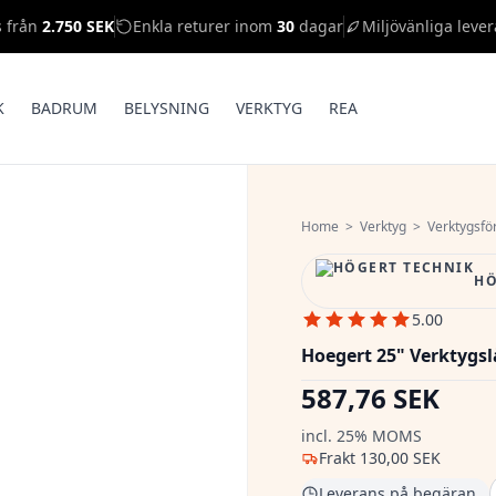
s från
2.750 SEK
Enkla returer inom
30
dagar
Miljövänliga lever
K
BADRUM
BELYSNING
VERKTYG
REA
Home
>
Verktyg
>
Verktygsfö
HÖ
5.00
Hoegert 25" Verktygs
587,76 SEK
incl. 25% MOMS
Frakt
130,00 SEK
Leverans på begäran