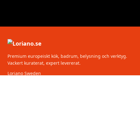
Premium europeiskt kök, badrum, belysning och verktyg.
Vackert kuraterat, expert levererat.
Loriano Sweden
Torsgatan 2
111 75 Stockholm
Sverige
KATEGORIER
KUNDSERVICE