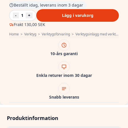
Beställt idag, leverans inom 3 dagar
-
1
+
Lägg i varukorg
Frakt
130,00 SEK
Home
>
Verktyg
>
Verktygsförvaring
>
Verktygsinlägg med verktyg
>
H
10-års garanti
Enkla returer inom 30 dagar
Snabb leverans
Produktinformation