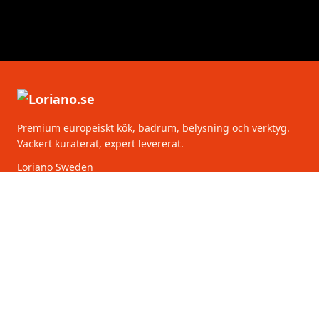
Premium europeiskt kök, badrum, belysning och verktyg.
Vackert kuraterat, expert levererat.
Loriano Sweden
Torsgatan 2
111 75 Stockholm
Sverige
KATEGORIER
KUNDSERVICE