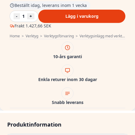
Beställt idag, leverans inom 1 vecka
-
1
+
Lägg i varukorg
Frakt
1.427,66 SEK
Home
>
Verktyg
>
Verktygsförvaring
>
Verktygsinlägg med verktyg
>
H
10-års garanti
Enkla returer inom 30 dagar
Snabb leverans
Produktinformation