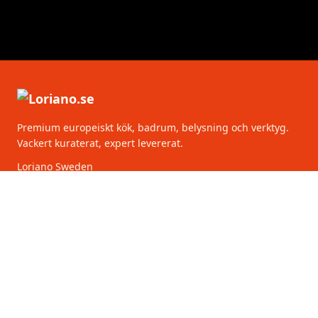
Premium europeiskt kök, badrum, belysning och verktyg.
Vackert kuraterat, expert levererat.
Loriano Sweden
Torsgatan 2
111 75 Stockholm
Sverige
KATEGORIER
KUNDSERVICE