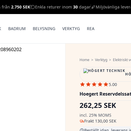
s från
2.750 SEK
Enkla returer inom
30
dagar
Miljövänliga lever
K
BADRUM
BELYSNING
VERKTYG
REA
Home
>
Verktyg
>
Elektriskt 
HÖ
5.00
Hoegert Reservdelssat
262,25 SEK
incl. 25% MOMS
Frakt
130,00 SEK
Beställt idag, leverans