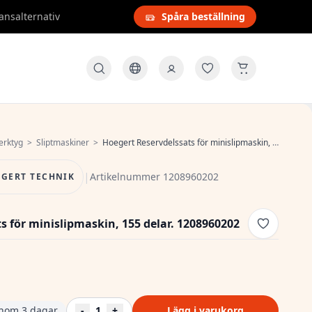
ansalternativ
Spåra beställning
verktyg
>
Sliptmaskiner
>
Hoegert Reservdelssats för minislipmaskin, 155 delar. 1208960202
|
Artikelnummer 1208960202
GERT TECHNIK
s för minislipmaskin, 155 delar. 1208960202
 inom 3 dagar
-
1
+
Lägg i varukorg