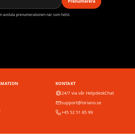
Prenumerera
n avsluta prenumerationen när som helst.
RMATION
KONTAKT
24/7 via vår HelpdeskChat
support@loriano.se
n
+45 52 51 85 99