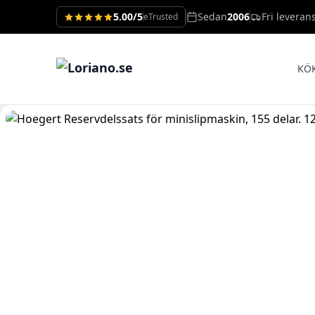
5.00/5
Sedan
2006
Fri leveran
eTrusted
KÖ