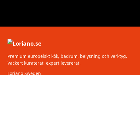
Premium europeiskt kök, badrum, belysning och verktyg.
Vackert kuraterat, expert levererat.
Loriano Sweden
Torsgatan 2
111 75 Stockholm
Sverige
KATEGORIER
KUNDSERVICE