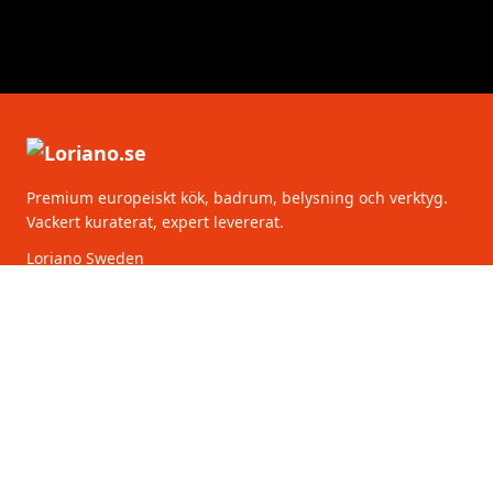
Premium europeiskt kök, badrum, belysning och verktyg.
Vackert kuraterat, expert levererat.
Loriano Sweden
Torsgatan 2
111 75 Stockholm
Sverige
KATEGORIER
KUNDSERVICE