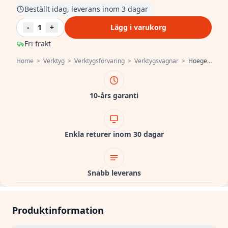
Beställt idag, leverans inom 3 dagar
-
1
+
Lägg i varukorg
Fri frakt
Home
>
Verktyg
>
Verktygsförvaring
>
Verktygsvagnar
>
Hoegert Verktygslåda 171 stycken 1208962011
10-års garanti
Enkla returer inom 30 dagar
Snabb leverans
Produktinformation