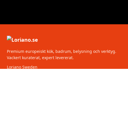
Premium europeiskt kök, badrum, belysning och verktyg.
Vackert kuraterat, expert levererat.
Loriano Sweden
Torsgatan 2
111 75 Stockholm
Sverige
KATEGORIER
KUNDSERVICE