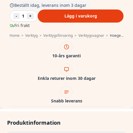
Beställt idag, leverans inom 3 dagar
-
1
+
Lägg i varukorg
Fri frakt
Home
>
Verktyg
>
Verktygsförvaring
>
Verktygsvagnar
>
Hoegert Verktygslåda med 7 lådor och sidodörr. 1208962009
10-års garanti
Enkla returer inom 30 dagar
Snabb leverans
Produktinformation