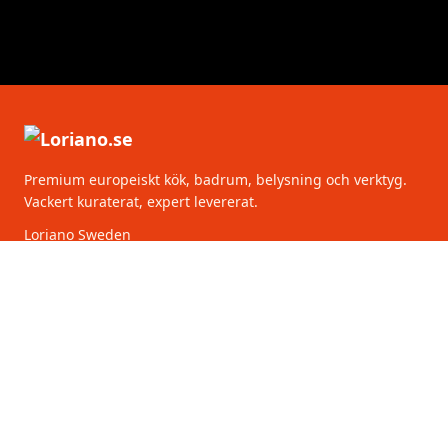
Premium europeiskt kök, badrum, belysning och verktyg.
Vackert kuraterat, expert levererat.
Loriano Sweden
Torsgatan 2
111 75 Stockholm
Sverige
KATEGORIER
KUNDSERVICE