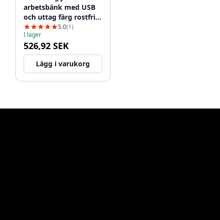
arbetsbänk med USB
och uttag färg rostfritt
stål 1208957392
5.0
(1)
I lager
526,92 SEK
Lägg i varukorg