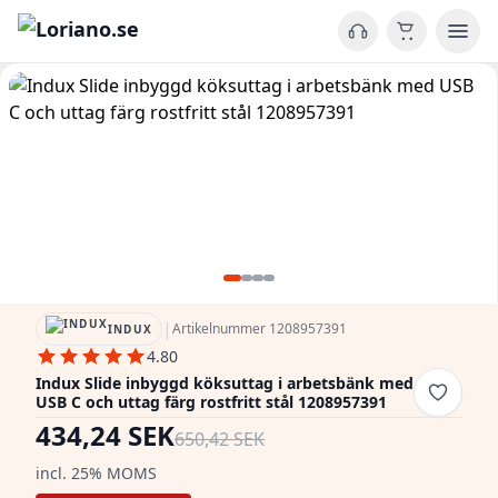
|
Artikelnummer 1208957391
INDUX
4.80
Indux Slide inbyggd köksuttag i arbetsbänk med
USB C och uttag färg rostfritt stål 1208957391
434,24 SEK
650,42 SEK
incl. 25% MOMS