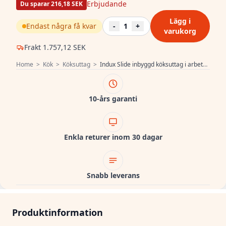
Erbjudande
Du sparar 216,18 SEK
Lägg i
Endast några få kvar
-
1
+
varukorg
Frakt
1.757,12 SEK
Home
>
Kök
>
Köksuttag
>
Indux Slide inbyggd köksuttag i arbetsbänk med USB C och uttag färg rostfritt stål 1208957391
10-års garanti
Enkla returer inom 30 dagar
Snabb leverans
Produktinformation