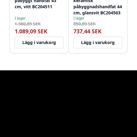
påbyggt handfat 43
keramisk
cm, vitt BC204511
påbyggnadshandfat 44
cm, glansvit BC204503
I lager
I lager
1.360,89 SEK
850,89 SEK
1.089,09 SEK
737,44 SEK
Lägg i varukorg
Lägg i varukorg