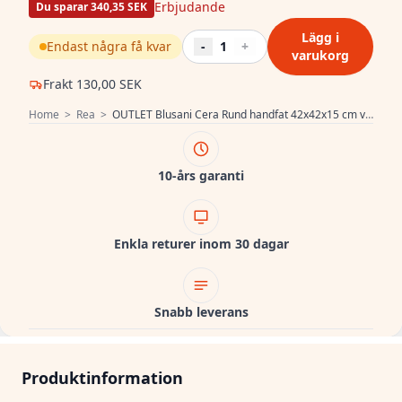
Erbjudande
Du sparar 340,35 SEK
Lägg i
Endast några få kvar
-
1
+
varukorg
Frakt
130,00 SEK
Home
>
Rea
>
OUTLET Blusani Cera Rund handfat 42x42x15 cm vit BS204405
10-års garanti
Enkla returer inom 30 dagar
Snabb leverans
Produktinformation