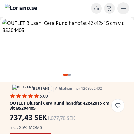
|
Artikelnummer 1208952402
BLUSANI
5.00
OUTLET Blusani Cera Rund handfat 42x42x15 cm
vit BS204405
737,43 SEK
1.077,78 SEK
incl. 25% MOMS