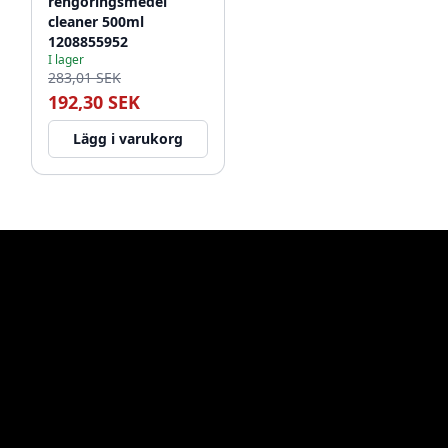
rengöringsmedel
cleaner 500ml
1208855952
I lager
283,01 SEK
192,30 SEK
Lägg i varukorg