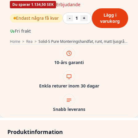
Erbjudande
Du sparar 1.134,50 SEK
Lägg i
Endast några få kvar
-
1
+
varukorg
Fri frakt
Home
>
Rea
>
Solid-S Pure Monteringshandfat, runt, matt ljusgrått, B41xH14 cm, utan överflöde 1208919566
10-års garanti
Enkla returer inom 30 dagar
Snabb leverans
Produktinformation