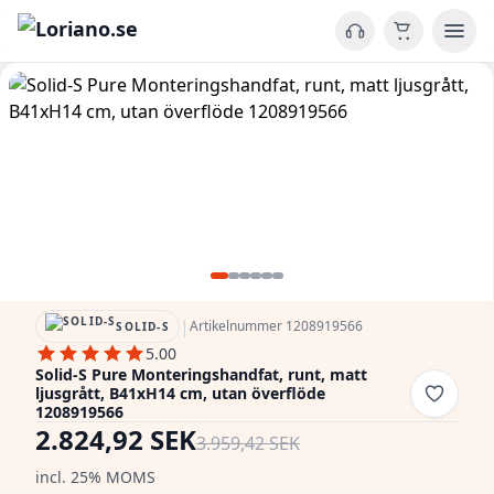
|
Artikelnummer 1208919566
SOLID-S
5.00
Solid-S Pure Monteringshandfat, runt, matt
ljusgrått, B41xH14 cm, utan överflöde
1208919566
2.824,92 SEK
3.959,42 SEK
incl. 25% MOMS