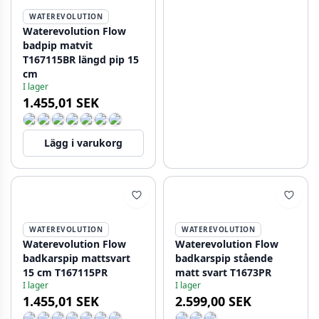
WATEREVOLUTION
Waterevolution Flow
badpip matvit
T167115BR längd pip 15
cm
I lager
1.455,01 SEK
Lägg i varukorg
WATEREVOLUTION
WATEREVOLUTION
Waterevolution Flow
Waterevolution Flow
badkarspip mattsvart
badkarspip stående
15 cm T167115PR
matt svart T1673PR
I lager
I lager
1.455,01 SEK
2.599,00 SEK