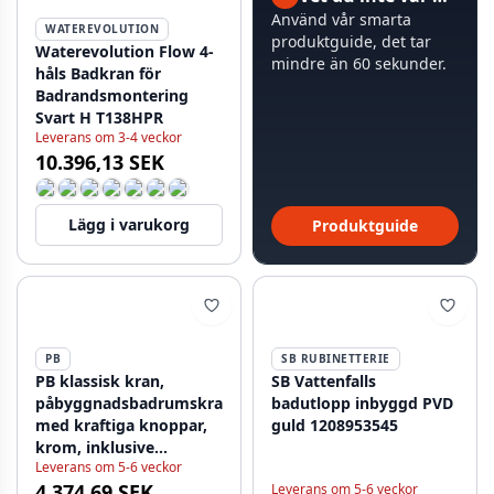
Använd vår smarta
WATEREVOLUTION
produktguide, det tar
Waterevolution Flow 4-
mindre än 60 sekunder.
håls Badkran för
Badrandsmontering
Svart H T138HPR
Leverans om 3-4 veckor
10.396,13 SEK
Lägg i varukorg
Produktguide
PB
SB RUBINETTERIE
PB klassisk kran,
SB Vattenfalls
påbyggnadsbadrumskran
badutlopp inbyggd PVD
med kraftiga knoppar,
guld 1208953545
krom, inklusive
Leverans om 5-6 veckor
handdusch 1208855152
4.374,69 SEK
Leverans om 5-6 veckor