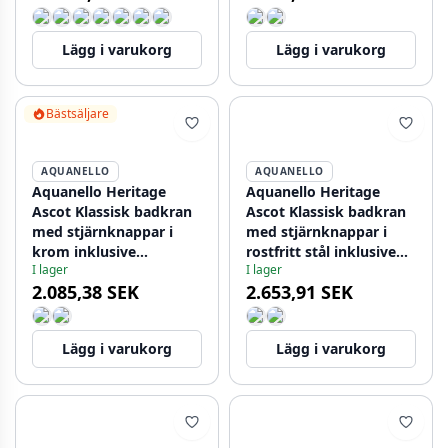
Lägg i varukorg
Lägg i varukorg
Bästsäljare
AQUANELLO
AQUANELLO
Aquanello Heritage
Aquanello Heritage
Ascot Klassisk badkran
Ascot Klassisk badkran
med stjärnknappar i
med stjärnknappar i
krom inklusive
rostfritt stål inklusive
I lager
I lager
handdusch CR-3002-HA
handdusch NB-3002-HA
2.085,38 SEK
2.653,91 SEK
Lägg i varukorg
Lägg i varukorg