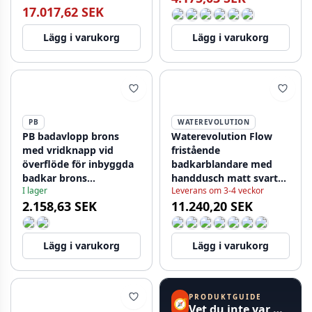
17.017,62 SEK
Lägg i varukorg
Lägg i varukorg
PB
WATEREVOLUTION
PB badavlopp brons
Waterevolution Flow
med vridknapp vid
fristående
överflöde för inbyggda
badkarblandare med
badkar brons
handdusch matt svart
I lager
Leverans om 3-4 veckor
1208957542
T133PR
2.158,63 SEK
11.240,20 SEK
Lägg i varukorg
Lägg i varukorg
PRODUKTGUIDE
🧭
Vet du inte var du ska börja?