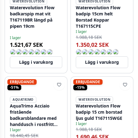
WATEREVOLUTION
WATEREVOLUTION
Waterevolution Flow
Waterevolution Flow
badkarspip mat vit
badpip 15cm helt
T167119BR längd på
Borstad Koppar
pipen 19cm
T167115CPE
I lager
1.988,18 SEK
I lager
1.521,67 SEK
1.350,02 SEK
Lägg i varukorg
Lägg i varukorg
ERBJUDANDE
ERBJUDANDE
-51%
-15%
AQUATRIMO
WATEREVOLUTION
AquaTrimo Acciaio
Waterevolution Flow
fristående
badpip 15 cm borstad
badkarsblandare med
ljus guld T167115WGE
I lager
handdusch i rostfritt
1.988,18 SEK
I lager
stål 1208957285
18.440,45 SEK
1.690,46 SEK