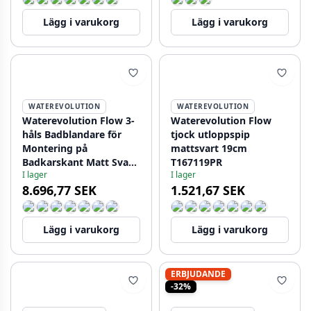
Lägg i varukorg
Lägg i varukorg
WATEREVOLUTION
WATEREVOLUTION
Waterevolution Flow 3-
Waterevolution Flow
håls Badblandare för
tjock utloppspip
Montering på
mattsvart 19cm
Badkarskant Matt Svart
T167119PR
I lager
I lager
T138SBPR
8.696,77 SEK
1.521,67 SEK
Lägg i varukorg
Lägg i varukorg
ERBJUDANDE
-32%