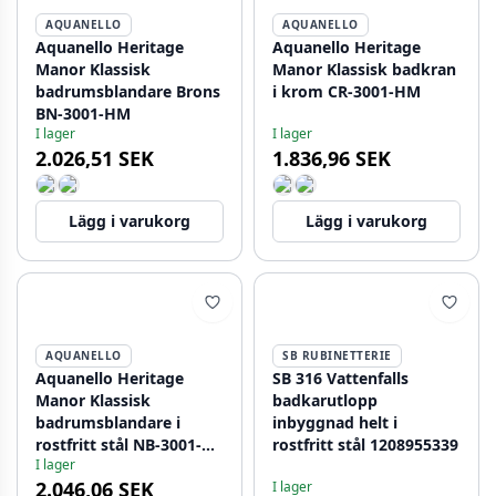
AQUANELLO
AQUANELLO
Aquanello Heritage
Aquanello Heritage
Manor Klassisk
Manor Klassisk badkran
badrumsblandare Brons
i krom CR-3001-HM
BN-3001-HM
I lager
I lager
2.026,51 SEK
1.836,96 SEK
Lägg i varukorg
Lägg i varukorg
AQUANELLO
SB RUBINETTERIE
Aquanello Heritage
SB 316 Vattenfalls
Manor Klassisk
badkarutlopp
badrumsblandare i
inbyggnad helt i
rostfritt stål NB-3001-
rostfritt stål 1208955339
I lager
HM
2.046,06 SEK
I lager