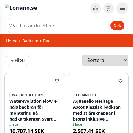
Sök
Home
>
Badrum
>
Bad
Filter
WATEREVOLUTION
AQUANELLO
Waterevolution Flow 4-
Aquanello Heritage
håls badkran för
Ascot Klassisk badkran
montering på
med stjärnknappar i
badkarskanten Svart
brons inklusive
I lager
I lager
T138PR
handdusch BN-3002-HA
10.707,14 SEK
2.507,41 SEK