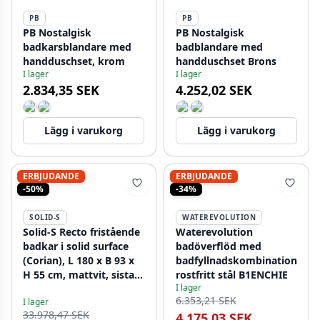
PB
PB
PB Nostalgisk
PB Nostalgisk
badkarsblandare med
badblandare med
handduschset, krom
handduschset Brons
I lager
I lager
2.834,35 SEK
4.252,02 SEK
Lägg i varukorg
Lägg i varukorg
ERBJUDANDE
ERBJUDANDE
-50%
-34%
SOLID-S
WATEREVOLUTION
Solid-S Recto fristående
Waterevolution
badkar i solid surface
badöverflöd med
(Corian), L 180 x B 93 x
badfyllnadskombination
H 55 cm, mattvit, sista
rostfritt stål B1ENCHIE
I lager
lagret
6.353,21 SEK
I lager
33.978,47 SEK
4.175,03 SEK