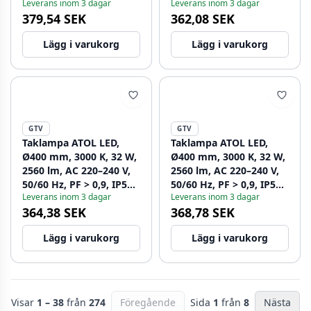
Leverans inom 3 dagar
Leverans inom 3 dagar
guld, 3 år 1208962645
silver, 3 år 1208962646
379,54 SEK
362,08 SEK
Lägg i varukorg
Lägg i varukorg
GTV
GTV
Taklampa ATOL LED,
Taklampa ATOL LED,
Ø400 mm, 3000 K, 32 W,
Ø400 mm, 3000 K, 32 W,
2560 lm, AC 220–240 V,
2560 lm, AC 220–240 V,
50/60 Hz, PF > 0,9, IP54,
50/60 Hz, PF > 0,9, IP54,
Leverans inom 3 dagar
Leverans inom 3 dagar
svart, 3 år 1208962647
guld, 3 år 1208962648
364,38 SEK
368,78 SEK
Lägg i varukorg
Lägg i varukorg
Visar
1 – 38
från
274
Föregående
Sida
1
från
8
Nästa