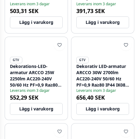
Leverans inom 3 dagar
Leverans inom 3 dagar
110° 4000K 1208962623
503,31 SEK
391,73 SEK
Lägg i varukorg
Lägg i varukorg
GTV
GTV
Dekorations-LED-
Dekorativ LED-armatur
armatur ARCCO 25W
ARCCO 30W 2700lm
2250lm AC220-240V
AC220-240V 50/60 Hz
50/60 Hz PF>0,9 Ra≥80
PF>0,9 Ra≥80 IP44 IK08
Leverans inom 3 dagar
Leverans inom 3 dagar
IP44 IK08 110° 4000K.
110° 4000K 1208962625
552,29 SEK
656,40 SEK
1208962624
Lägg i varukorg
Lägg i varukorg