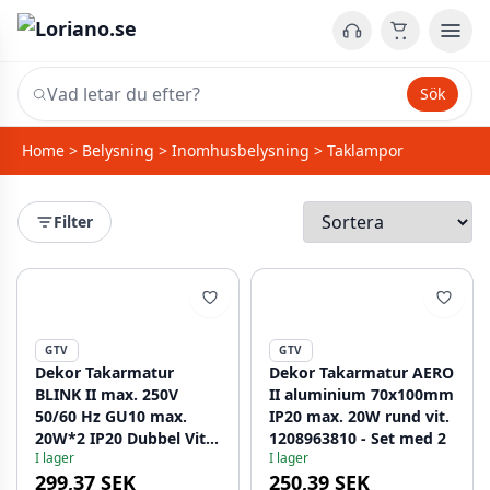
Sök
Home
>
Belysning
>
Inomhusbelysning
>
Taklampor
Filter
GTV
GTV
Dekor Takarmatur
Dekor Takarmatur AERO
BLINK II max. 250V
II aluminium 70x100mm
50/60 Hz GU10 max.
IP20 max. 20W rund vit.
20W*2 IP20 Dubbel Vit
1208963810 - Set med 2
I lager
I lager
1208963847
299,37 SEK
250,39 SEK