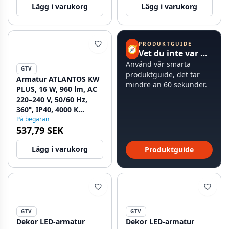
Lägg i varukorg
Lägg i varukorg
PRODUKTGUIDE
🧭
Vet du inte var du ska börja?
Använd vår smarta
GTV
produktguide, det tar
Armatur ATLANTOS KW
mindre än 60 sekunder.
PLUS, 16 W, 960 lm, AC
220–240 V, 50/60 Hz,
360°, IP40, 4000 K
På begäran
1208962637
537,79 SEK
Lägg i varukorg
Produktguide
GTV
GTV
Dekor LED-armatur
Dekor LED-armatur