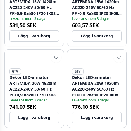
ARTEMIDA 15W 1420lm
ARTEMIDA 15W 1420lm
AC220-240V 50/60 Hz
AC220-240V 50/60 Hz
PF>0,9 Ra≥80 IP20 IK08
PF>0,9 Ra≥80 IP20 IK08
Leverans inom 3 dagar
Leverans inom 3 dagar
4000K 38° rektangulär
4000K 38° rektangulär
581,50 SEK
603,57 SEK
vit. 1208962639
svart. 1208962640
Lägg i varukorg
Lägg i varukorg
GTV
GTV
Dekor LED-armatur
Dekor LED-armatur
ARTEMIDA 20W 1920lm
ARTEMIDA 20W 1920lm
AC220-240V 50/60 Hz
AC220-240V 50/60 Hz
PF>0,9 Ra≥80 IP20 IK08
PF>0,9 Ra≥80 IP20 IK08
Leverans inom 3 dagar
Leverans inom 3 dagar
4000K 38° fyrkantig vit.
4000K 38° fyrkantig
741,07 SEK
776,10 SEK
1208962641
svart. 1208962642
Lägg i varukorg
Lägg i varukorg