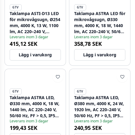
GTV
GTV
Taklampa ASTI-D13 LED
Taklampa ASTRA LED för
för mikrovågsugn, Ø254
mikrovågsugn, Ø330
mm, 4000 K, 13 W, 1100
mm, 4000 K, 18 W, 1440
lm, AC 220–240 V,
lm, AC 220–240 V, 50/60
Leverans inom 3 dagar
Leverans inom 3 dagar
dimbar, PF > 0,5, IP44, 3
Hz, PF > 0,5, IP54, 3 år
415,12 SEK
358,78 SEK
år 1208962632
1208962634
Lägg i varukorg
Lägg i varukorg
GTV
GTV
Taklampa ASTRA LED,
Taklampa ASTRA LED,
Ø330 mm, 4000 K, 18 W,
Ø380 mm, 4000 K, 24 W,
1440 lm, AC 220–240 V,
1920 lm, AC 220–240 V,
50/60 Hz, PF > 0,5, IP54,
50/60 Hz, PF > 0,5, IP54,
Leverans inom 3 dagar
Leverans inom 3 dagar
3 år 1208962635
3 år 1208962636
199,43 SEK
240,95 SEK