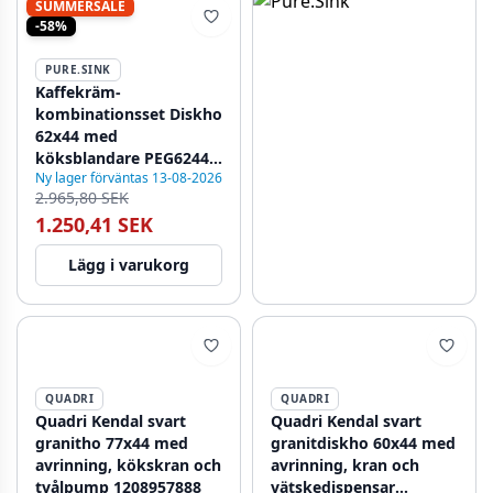
SUMMERSALE
-58%
PURE.SINK
Kaffekräm-
kombinationsset Diskho
62x44 med
köksblandare PEG6244-
Ny lager förväntas 13-08-2026
33
2.965,80 SEK
1.250,41 SEK
Lägg i varukorg
QUADRI
QUADRI
Quadri Kendal svart
Quadri Kendal svart
granitho 77x44 med
granitdiskho 60x44 med
avrinning, kökskran och
avrinning, kran och
tvålpump 1208957888
vätskedispensar