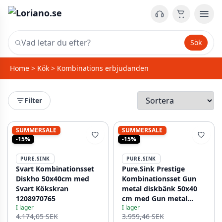
Sök
Home
>
Kök
>
Kombinations erbjudanden
Filter
SUMMERSALE
SUMMERSALE
-15%
-15%
PURE.SINK
PURE.SINK
Svart Kombinationsset
Pure.Sink Prestige
Diskho 50x40cm med
Kombinationsset Gun
Svart Kökskran
metal diskbänk 50x40
1208970765
cm med Gun metal
I lager
I lager
Kökskran 1208970763
4.174,05 SEK
3.959,46 SEK