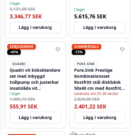
I lager
Färgad Diskho 60x44 cm
kökskran, tvåldispenser
5.131,68 SEK
I lager
med Avrinning och
och rullmatta
3.346,77 SEK
5.615,76 SEK
Guldpropp och
1208972563
Överfyllnadsskydd -
Lägg i varukorg
Lägg i varukorg
1208967843
ERBJUDANDE
SUMMERSALE
-45%
-15%
QUADRI
PURE.SINK
Quadri vit köksblandare
Pure.Sink Prestige
set med inbyggd
Kombinationsset
tvålpump och justerbar
Rostfritt stål diskbänk
insatslåda vit
50x40 cm med Rostfritt
I lager
Leverans om 25-26 veckor
1208966928
stål Kökskran
1.005,73 SEK
2.824,90 SEK
1208970762
555,91 SEK
2.401,22 SEK
Lägg i varukorg
Lägg i varukorg