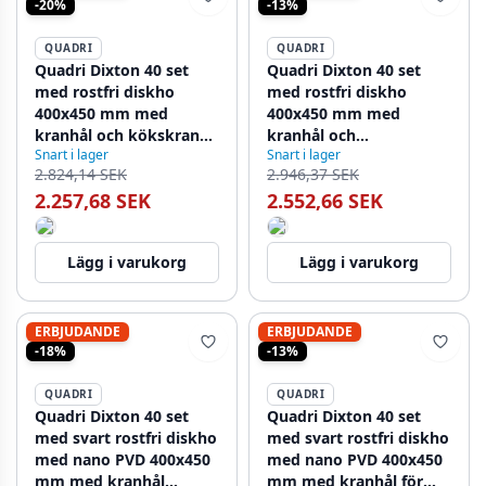
-20%
-13%
QUADRI
QUADRI
Quadri Dixton 40 set
Quadri Dixton 40 set
med rostfri diskho
med rostfri diskho
400x450 mm med
400x450 mm med
kranhål och kökskran
kranhål och
Snart i lager
Snart i lager
Quadri Coventry
köksblandare Quadri
2.824,14 SEK
2.946,37 SEK
rostfritt stål
Bristol rostfri
2.257,68 SEK
2.552,66 SEK
Lägg i varukorg
Lägg i varukorg
ERBJUDANDE
ERBJUDANDE
-18%
-13%
QUADRI
QUADRI
Quadri Dixton 40 set
Quadri Dixton 40 set
med svart rostfri diskho
med svart rostfri diskho
med nano PVD 400x450
med nano PVD 400x450
mm med kranhål
mm med kranhål för