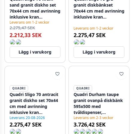
sand granit diskho set
granit diskbänkset
70x44 cm med avrinning
70x44 cm med avrinning
inklusive kran
inklusive kran
Leverans om 1-2 veckor
1208967202
1208967203
2.275,47 SEK
Leverans om 1-2 veckor
2.212,33 SEK
2.275,47 SEK
Lägg i varukorg
Lägg i varukorg
QUADRI
QUADRI
Quadri Sligo 70 antracit
Quadri Durham taupe
granit diskho set 70x44
granit ovanpå diskbänk
cm med avrinning
595x500 med
inklusive kran
tvåldispenser,
Leverans 20-08-2026
Leverans om 2-3 veckor
1208967204
skärbräda, inbyggd
2.275,47 SEK
3.726,42 SEK
diskho och rullmatta
1208967376