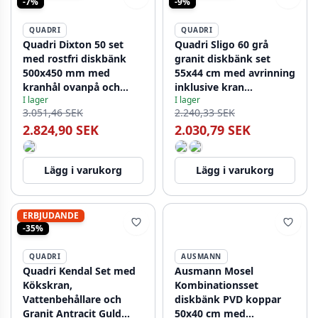
-7%
-9%
QUADRI
QUADRI
Quadri Dixton 50 set
Quadri Sligo 60 grå
med rostfri diskbänk
granit diskbänk set
500x450 mm med
55x44 cm med avrinning
kranhål ovanpå och
inklusive kran
I lager
I lager
rostfri Bristol kökskran
1208967200
3.051,46 SEK
2.240,33 SEK
2.824,90 SEK
2.030,79 SEK
Lägg i varukorg
Lägg i varukorg
ERBJUDANDE
-35%
QUADRI
AUSMANN
Quadri Kendal Set med
Ausmann Mosel
Kökskran,
Kombinationsset
Vattenbehållare och
diskbänk PVD koppar
Granit Antracit Guld
50x40 cm med