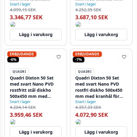
Snart i lager
Snart i lager
ovanpå och Quadri
montering och Quadri
4.099,15 SEK
4.252,35 SEK
Coventry kökskran
Bristol kökskran
3.346,77 SEK
3.687,10 SEK
Lägg i varukorg
Lägg i varukorg
ERBJUDANDE
ERBJUDANDE
-6%
-7%
QUADRI
QUADRI
Quadri Dixton 50 Set
Quadri Dixton 50 Set
med svart Nano PVD
med svart Nano PVD
rostfritt stål diskho
rostfri diskho 500x450
500x450 mm med
mm med kranhål för
Snart i lager
Snart i lager
kranhål och Coventry
montering och Bristol
4.204,14 SEK
4.357,33 SEK
svart köksblandare
svart köksblandare
3.959,46 SEK
4.072,90 SEK
Lägg i varukorg
Lägg i varukorg