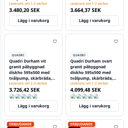
Leverans om 1-2 veckor
Leverans om 1-2 veckor
1208957889
3.480,20 SEK
3.664,37 SEK
Lägg i varukorg
Lägg i varukorg
QUADRI
QUADRI
Quadri Durham vit
Quadri Durham svart
granit påbyggnad
granit påbyggnad
diskho 595x500 med
diskho 595x500 med
tvålpump, skärbräda,
tvålpump, skärbräda,
Leverans om 2-3 veckor
Leverans om 1-2 veckor
rullmatta, insatsbänk
inbyggnadsback och
3.726,42 SEK
4.099,48 SEK
och rullmatta
rullmatta 1208957904
1208957903
Lägg i varukorg
Lägg i varukorg
ERBJUDANDE
ERBJUDANDE