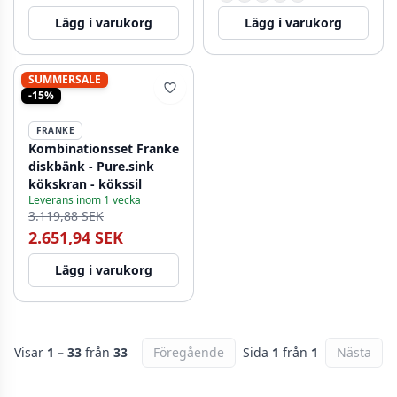
rullmatta 1208971814
Lägg i varukorg
Lägg i varukorg
SUMMERSALE
-15%
FRANKE
Kombinationsset Franke
diskbänk - Pure.sink
kökskran - kökssil
Leverans inom 1 vecka
3.119,88 SEK
2.651,94 SEK
Lägg i varukorg
Visar
1 – 33
från
33
Föregående
Sida
1
från
1
Nästa