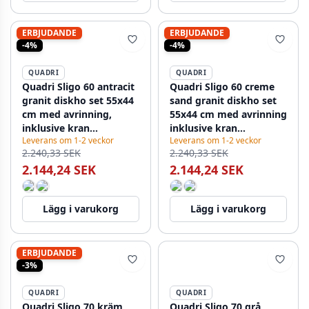
ERBJUDANDE
ERBJUDANDE
-4%
-4%
QUADRI
QUADRI
Quadri Sligo 60 antracit
Quadri Sligo 60 creme
granit diskho set 55x44
sand granit diskho set
cm med avrinning,
55x44 cm med avrinning
inklusive kran
inklusive kran
Leverans om 1-2 veckor
Leverans om 1-2 veckor
1208967199
1208967201
2.240,33 SEK
2.240,33 SEK
2.144,24 SEK
2.144,24 SEK
Lägg i varukorg
Lägg i varukorg
ERBJUDANDE
-3%
QUADRI
QUADRI
Quadri Sligo 70 kräm
Quadri Sligo 70 grå