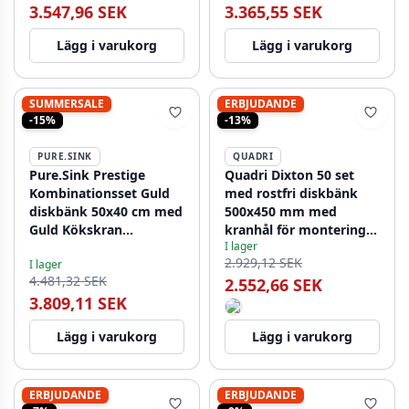
3.547,96 SEK
3.365,55 SEK
Lägg i varukorg
Lägg i varukorg
SUMMERSALE
ERBJUDANDE
-15%
-13%
PURE.SINK
QUADRI
Pure.Sink Prestige
Quadri Dixton 50 set
Kombinationsset Guld
med rostfri diskbänk
diskbänk 50x40 cm med
500x450 mm med
Guld Kökskran
kranhål för montering
I lager
1208970764
och rostfri Coventry
2.929,12 SEK
I lager
kökskran
4.481,32 SEK
2.552,66 SEK
3.809,11 SEK
Lägg i varukorg
Lägg i varukorg
ERBJUDANDE
ERBJUDANDE