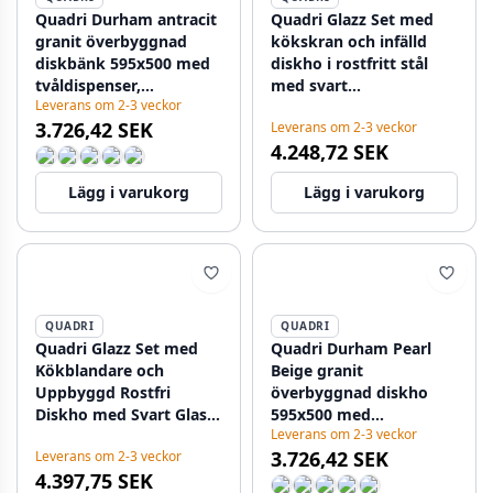
Quadri Durham antracit
Quadri Glazz Set med
granit överbyggnad
kökskran och infälld
diskbänk 595x500 med
diskho i rostfritt stål
tvåldispenser,
med svart
Leverans om 2-3 veckor
skärbräda, insatsbänk
glasavtappningsdel
3.726,42 SEK
Leverans om 2-3 veckor
och rullmatta
64x44 cm vändbar
4.248,72 SEK
1208967379
1208967493
Lägg i varukorg
Lägg i varukorg
QUADRI
QUADRI
Quadri Glazz Set med
Quadri Durham Pearl
Kökblandare och
Beige granit
Uppbyggd Rostfri
överbyggnad diskho
Diskho med Svart Glas
595x500 med
Leverans om 2-3 veckor
Avrinning - 77x44cm
tvåldispenser,
3.726,42 SEK
Leverans om 2-3 veckor
Vändbar - 1208967734
skärbräda,
4.397,75 SEK
insatsbassäng och