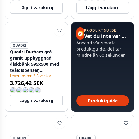
Lägg i varukorg
Lägg i varukorg
PRODUKTGUIDE
🧭
Vet du inte var du ska börja?
Använd vår smarta
QUADRI
produktguide, det tar
Quadri Durham grå
mindre än 60 sekunder.
granit uppbyggnad
diskbänk 595x500 med
tvåldispenser,
Leverans om 2-3 veckor
skärbräda,
3.726,42 SEK
infällningsbar och
rullmatta 1208967378
Lägg i varukorg
Produktguide
QUADRI
QUADRI