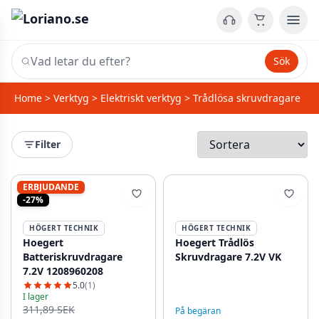
Sök
Home
>
Verktyg
>
Elektriskt verktyg
>
Trådlösa skruvdragare
Filter
ERBJUDANDE
-27%
HÖGERT TECHNIK
HÖGERT TECHNIK
Hoegert
Hoegert Trådlös
Batteriskruvdragare
Skruvdragare 7.2V VK
7.2V 1208960208
5.0
(1)
I lager
311,89 SEK
På begäran