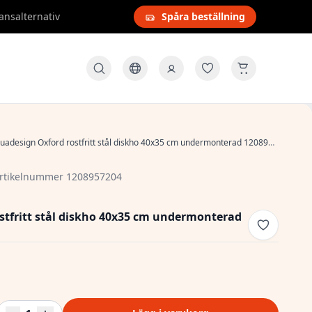
ansalternativ
Spåra beställning
uadesign Oxford rostfritt stål diskho 40x35 cm undermonterad 1208957204
rtikelnummer 1208957204
stfritt stål diskho 40x35 cm undermonterad