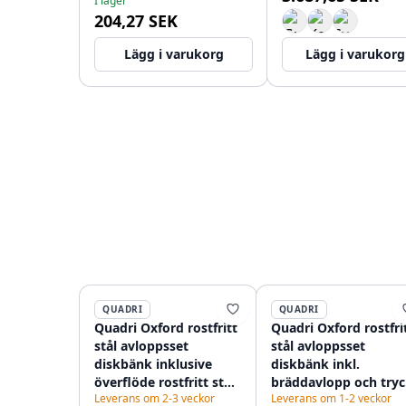
I lager
204,27 SEK
Lägg i varukorg
Lägg i varukorg
QUADRI
QUADRI
Quadri Oxford rostfritt
Quadri Oxford rostfri
stål avloppsset
stål avloppsset
diskbänk inklusive
diskbänk inkl.
överflöde rostfritt stål
bräddavlopp och tryc
Leverans om 2-3 veckor
Leverans om 1-2 veckor
1208967548
öppna knapp rostfrit