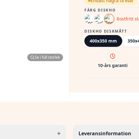
Endast några få kvar
FÄRG DISKHO
Rostfritt st
DISKHO DISKMÅTT
400x350 mm
350x
Se i full storlek
10-års garanti
+
Leveransinformation