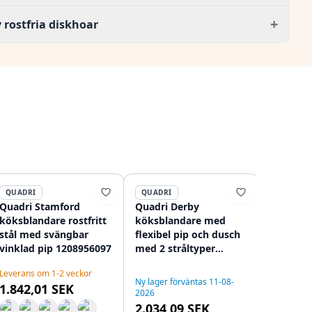
+
 rostfria diskhoar
QUADRI
QUADRI
QUADRI
Quadri Stamford
Quadri Derby
Quadri 
köksblandare rostfritt
köksblandare med
köksbla
stål med svängbar
flexibel pip och dusch
krom me
vinklad pip 1208956097
med 2 stråltyper
pip 120
ROSTFRI 1208955916
Leverans om 1-2 veckor
I lager
Ny lager förväntas 11-08-
1.842,01 SEK
1.019,
2026
2.034,09 SEK