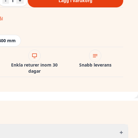
-
1
+
Lägg i varukorg
ål
400 mm
Enkla returer inom 30
Snabb leverans
dagar
+