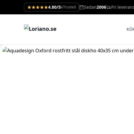
4.80/5
Sedan
2006
Fri leveran
eTrusted
KÖ