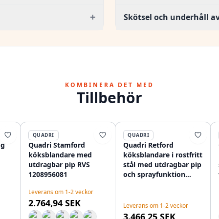
+
Skötsel och underhåll av
KOMBINERA DET MED
Tillbehör
QUADRI
QUADRI
ög
Quadri Stamford
Quadri Retford
köksblandare med
köksblandare i rostfritt
utdragbar pip RVS
stål med utdragbar pip
1208956081
och sprayfunktion
1208956088
Leverans om 1-2 veckor
2.764,94 SEK
Leverans om 1-2 veckor
3.466,25 SEK