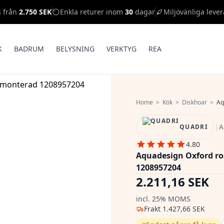
s från
2.750 SEK
Enkla returer inom
30
dagar
Miljövänliga lever
K
BADRUM
BELYSNING
VERKTYG
REA
Home
>
Kök
>
Diskhoar
>
Aq
|
A
QUADRI
4.80
Aquadesign Oxford ro
1208957204
2.211,16 SEK
incl. 25% MOMS
Frakt
1.427,66 SEK