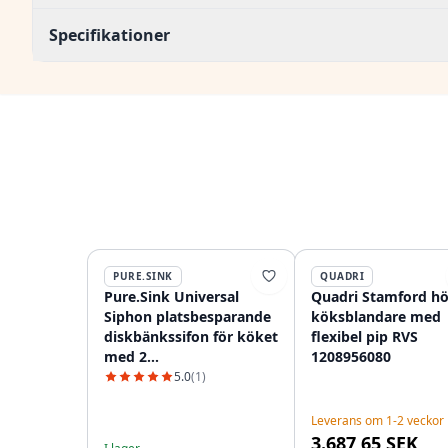
Specifikationer
PURE.SINK
QUADRI
Pure.Sink Universal
Quadri Stamford h
Siphon platsbesparande
köksblandare med
diskbänkssifon för köket
flexibel pip RVS
med 2
1208956080
diskmaskinsanslutningar
5.0
(1)
WSTSSI-32
Leverans om 1-2 veckor
3.687,65 SEK