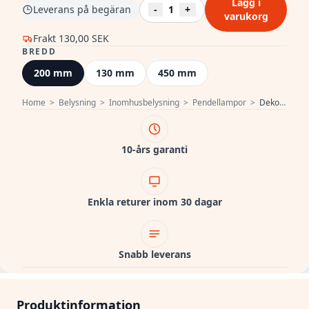
Lägg i
Leverans på begäran
-
1
+
varukorg
Frakt
130,00 SEK
BREDD
200 mm
130 mm
450 mm
Home
>
Belysning
>
Inomhusbelysning
>
Pendellampor
>
Dekor Lender modern hänglampa av metall och glas bredd 200 mm 8389
10-års garanti
Enkla returer inom 30 dagar
Snabb leverans
Produktinformation