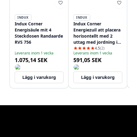
INDUX
INDUX
Indux Corner
Indux Corner
In
Energisäule mit 4
Еnergiezuil att placera
En
Steckdosen Randaarde
horisontellt med 2
St
RVS 756
uttag med jordning i
Sc
rostfritt stål
do
4.5
(2)
Leverans inom 1 vecka
Leverans inom 1 vecka
Le
1208953211
La
1.075,14 SEK
591,05 SEK
1
12
Lägg i varukorg
Lägg i varukorg