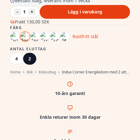
Beställt idag, leverans inom 1 vecka
-
1
+
Lägg i varukorg
Frakt
130,00 SEK
FÄRG
Rostfritt stål
ANTAL ELUTTAG
4
2
Home
>
Kök
>
Köksuttag
>
Indux Corner Energikolonn med 2 uttag, jordad, rostfritt stål 1208972276
10-års garanti
Enkla returer inom 30 dagar