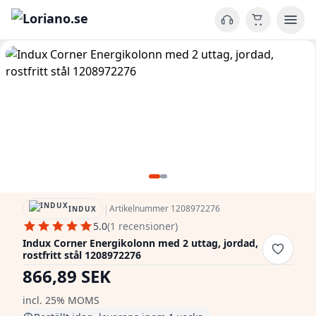
|
Artikelnummer 1208972276
INDUX
5.0
(1 recensioner)
Indux Corner Energikolonn med 2 uttag, jordad,
rostfritt stål 1208972276
866,89 SEK
incl. 25% MOMS