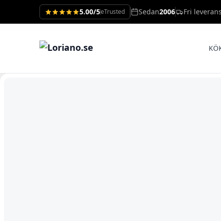
5.00/5
Sedan
2006
Fri leveran
eTrusted
KÖ