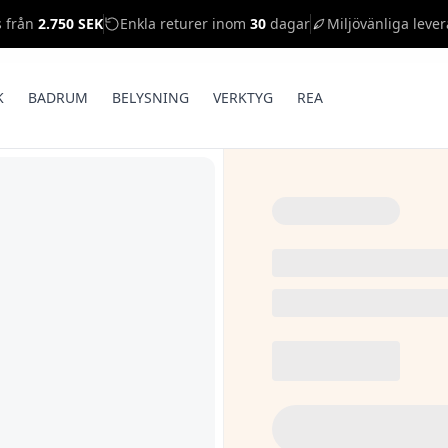
s från
2.750 SEK
Enkla returer inom
30
dagar
Miljövänliga lever
K
BADRUM
BELYSNING
VERKTYG
REA