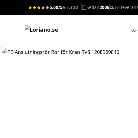
5.00/5
Sedan
2006
Fri leveran
eTrusted
KÖ