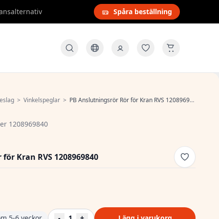
ansalternativ
Spåra beställning
eslag
>
Vinkelspeglar
>
PB Anslutningsrör Rör för Kran RVS 1208969840
er 1208969840
 för Kran RVS 1208969840
om 5-6 veckor
-
1
+
Lägg i varukorg