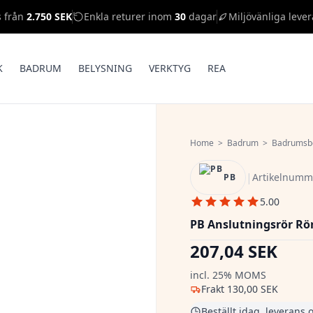
s från
2.750 SEK
Enkla returer inom
30
dagar
Miljövänliga lever
K
BADRUM
BELYSNING
VERKTYG
REA
Home
>
Badrum
>
Badrumsb
|
Artikelnumm
PB
5.00
PB Anslutningsrör Rör
207,04 SEK
incl. 25% MOMS
Frakt
130,00 SEK
Beställt idag, leverans 