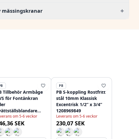
+
av mässingskranar
PB
PB
B Tillbehör Armbåge
PB S-koppling Rostfritt
VS för Fontänkran
stål 10mm Klassisk
ler
Excentrisk 1/2” x 3/4”
vättställsblandare
1208969849
verans om 5-6 veckor
Leverans om 5-6 veckor
208969843
46,36 SEK
230,07 SEK