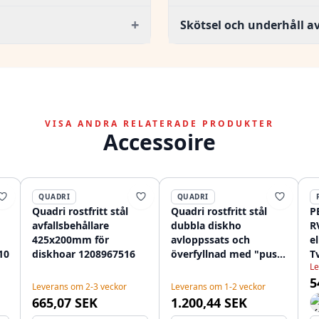
+
Skötsel och underhåll 
VISA ANDRA RELATERADE PRODUKTER
Accessoire
QUADRI
QUADRI
Quadri rostfritt stål
Quadri rostfritt stål
P
avfallsbehållare
dubbla diskho
R
425x200mm för
avloppssats och
el
10
diskhoar 1208967516
överfyllnad med "push
T
Le
to open"-knapp
1
5
rostfritt stål
Leverans om 2-3 veckor
Leverans om 1-2 veckor
1208967591
665,07 SEK
1.200,44 SEK