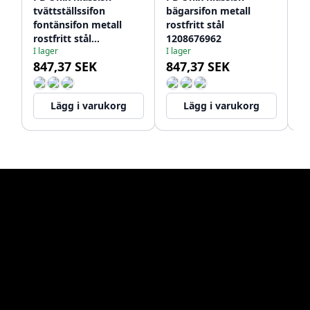
tvättställssifon
bägarsifon metall
ke
fontänsifon metall
rostfritt stål
ba
rostfritt stål
1208676962
12
I lager
I lager
Le
1208676932
847,37 SEK
847,37 SEK
3
Lägg i varukorg
Lägg i varukorg