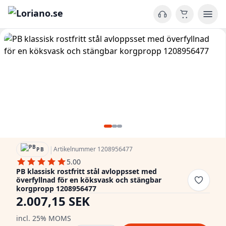
|
Artikelnummer 1208956477
PB
5.00
PB klassisk rostfritt stål avloppsset med
överfyllnad för en köksvask och stängbar
korgpropp 1208956477
2.007,15 SEK
incl. 25% MOMS