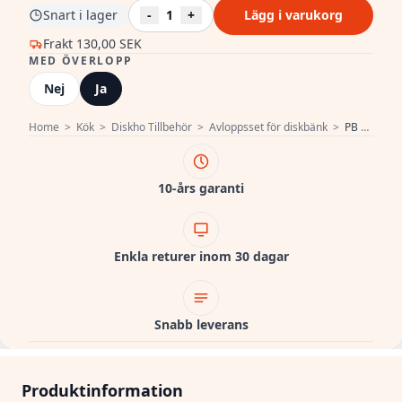
Snart i lager
-
1
+
Lägg i varukorg
Frakt
130,00 SEK
MED ÖVERLOPP
Nej
Ja
Home
>
Kök
>
Diskho Tillbehör
>
Avloppsset för diskbänk
>
PB klassisk rostfritt stål avloppsset med överfyllnad för en köksvask och stängbar korgpropp 1208956477
10-års garanti
Enkla returer inom 30 dagar
Snabb leverans
Produktinformation