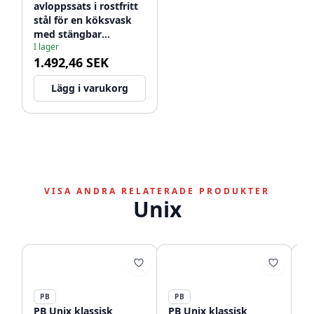
avloppssats i rostfritt
stål för en köksvask
med stängbar
I lager
korgpropp 1208956476
1.492,46 SEK
Lägg i varukorg
VISA ANDRA RELATERADE PRODUKTER
Unix
PB
PB
P
PB Unix klassisk
PB Unix klassisk
P