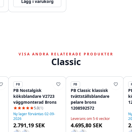
Lägg i varukorg
VISA ANDRA RELATERADE PRODUKTER
Classic
PB
PB
PB Nostalgisk
PB Classic klassisk
P
köksblandare V2723
tvättställsblandare
k
väggmonterad Brons
pelare brons
1
1208592572
5.0
(1)
Ny lager förväntas 02-09-
Ny
2026
Leverans om 5-6 veckor
2
2.791,19 SEK
4.695,80 SEK
2