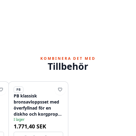
KOMBINERA DET MED
Tillbehör
PB
PB klassisk
bronsavloppsset med
överfyllnad för en
diskho och korgpropp
I lager
75
i brons, låsbar
1.771,40 SEK
1208956478