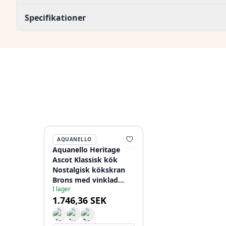
Specifikationer
AQUANELLO
Aquanello Heritage
Ascot Klassisk kök
Nostalgisk kökskran
Brons med vinklad
I lager
utlopp BN-4002-HA
1.746,36 SEK