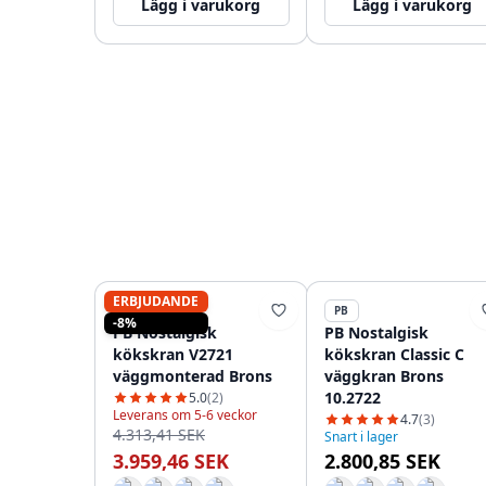
Lägg i varukorg
Lägg i varukorg
ERBJUDANDE
PB
PB
-8%
PB Nostalgisk
PB Nostalgisk
kökskran V2721
kökskran Classic C
väggmonterad Brons
väggkran Brons
10.2722
5.0
(2)
Leverans om 5-6 veckor
4.7
(3)
4.313,41 SEK
Snart i lager
3.959,46 SEK
2.800,85 SEK