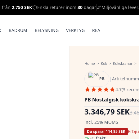
s från
2.750 SEK
Enkla returer inom
30
dagar
Miljövänliga lever
K
BADRUM
BELYSNING
VERKTYG
REA
Home
>
Kök
>
Kökskranar
>
|
Artikelnumm
PB
4.7
(3 recen
PB Nostalgisk kökskr
3.346,79 SEK
3.4
incl. 25% MOMS
Erbj
Du sparar 114,85 SEK
Fri frakt