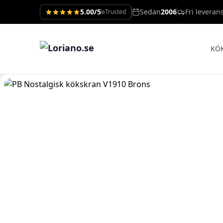
5.00/5
Sedan
2006
Fri leveran
eTrusted
KÖ