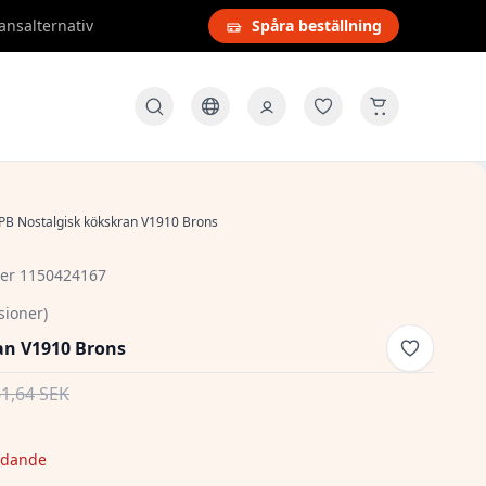
ansalternativ
Spåra beställning
PB Nostalgisk kökskran V1910 Brons
er 1150424167
sioner)
an V1910 Brons
61,64 SEK
udande