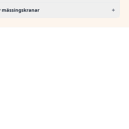
+
av mässingskranar