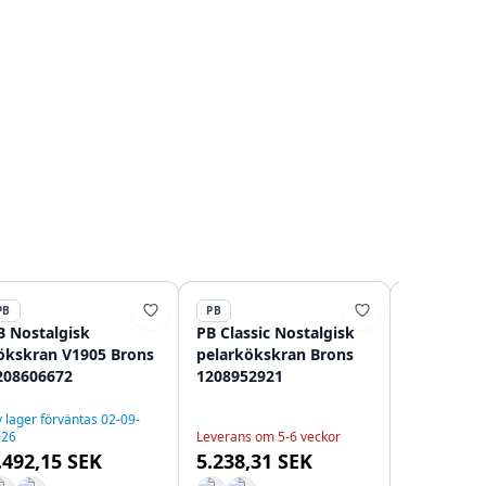
PB
PB
PB
B Nostalgisk
PB Classic Nostalgisk
PB klassis
ökskran V1905 Brons
pelarkökskran Brons
klassisk 
208606672
1208952921
Brons med
centrumav
18-25cm 1
 lager förväntas 02-09-
026
Leverans om 5-6 veckor
I lager
.492,15 SEK
5.238,31 SEK
3.217,73