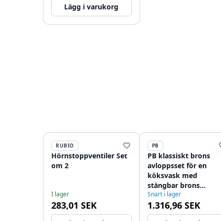
Lägg i varukorg
RUBIO
PB
Hörnstoppventiler Set
PB klassiskt brons
om 2
avloppsset för en
köksvask med
stängbar brons
I lager
Snart i lager
korgpropp 12089564
283,01 SEK
1.316,96 SEK