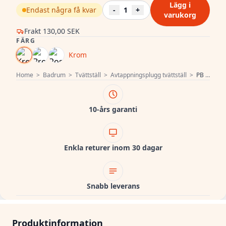
Lägg i
Endast några få kvar
-
1
+
varukorg
Frakt
130,00 SEK
FÄRG
Krom
Home
>
Badrum
>
Tvättställ
>
Avtappningsplugg tvättställ
>
PB Unix fontän och tvättställspropp med stoppkedja krom 1208953280
10-års garanti
Enkla returer inom 30 dagar
Snabb leverans
Produktinformation