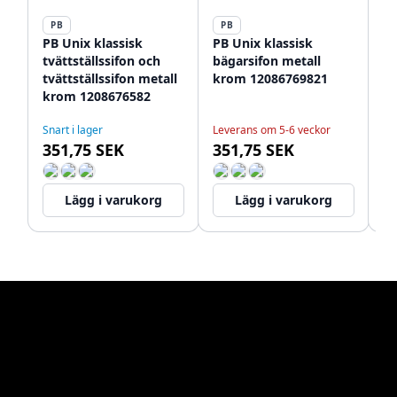
PB
PB
P
PB Unix klassisk
PB Unix klassisk
P
tvättställssifon och
bägarsifon metall
ke
tvättställssifon metall
krom 12086769821
b
krom 1208676582
12
Snart i lager
Leverans om 5-6 veckor
Le
351,75 SEK
351,75 SEK
1
Lägg i varukorg
Lägg i varukorg