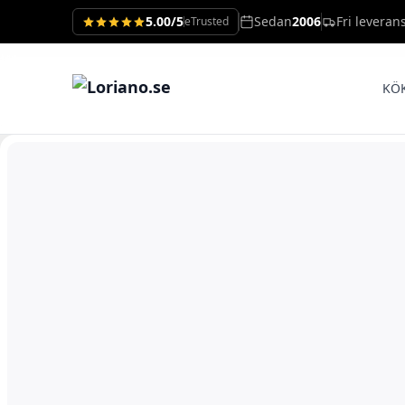
5.00/5
Sedan
2006
Fri leveran
eTrusted
KÖ