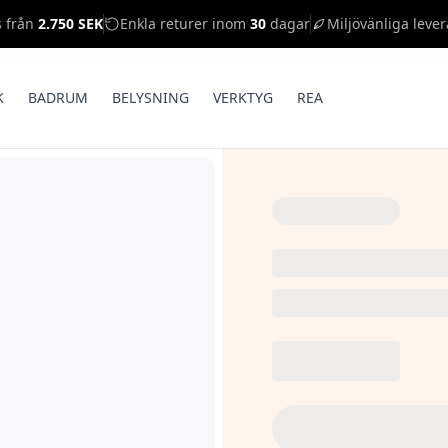
s från
2.750 SEK
Enkla returer inom
30
dagar
Miljövänliga lever
K
BADRUM
BELYSNING
VERKTYG
REA