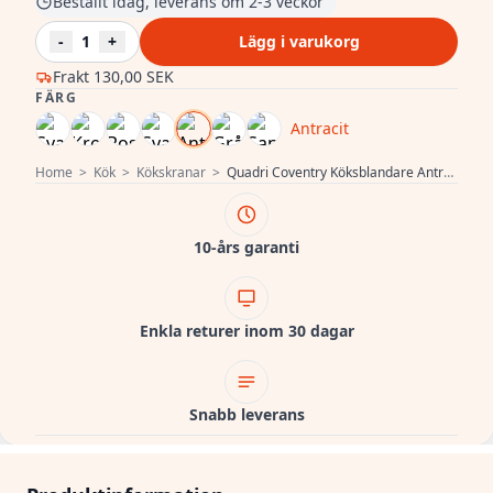
Beställt idag, leverans om 2-3 veckor
-
1
+
Lägg i varukorg
Frakt
130,00 SEK
FÄRG
Antracit
Home
>
Kök
>
Kökskranar
>
Quadri Coventry Köksblandare Antracit med Roterbar Utlopp 1208967665
10-års garanti
Enkla returer inom 30 dagar
Snabb leverans