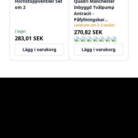
Hörnstoppventiler Set
Quadri Manchester
om 2
Inbyggd Tvålpump
Antracit -
Påfyllningsbar
Leverans om 2-3 veckor
Uppifrån 1208967656
270,82 SEK
I lager
283,01 SEK
Lägg i varukorg
Lägg i varukorg