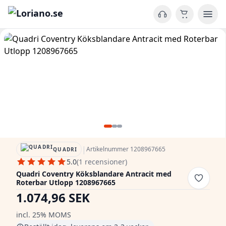
|
Artikelnummer 1208967665
QUADRI
5.0
(1 recensioner)
Quadri Coventry Köksblandare Antracit med
Roterbar Utlopp 1208967665
1.074,96 SEK
incl. 25% MOMS