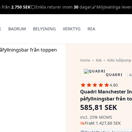
s från
2.750 SEK
Enkla returer inom
30
dagar
Miljövänliga lever
K
BADRUM
BELYSNING
VERKTYG
REA
Home
>
Kök
>
Köks tvålpump
|
A
QUADRI
4.80
Quadri Manchester I
påfyllningsbar från t
585,81 SEK
incl. 25% MOMS
Frakt
1.427,66 SEK