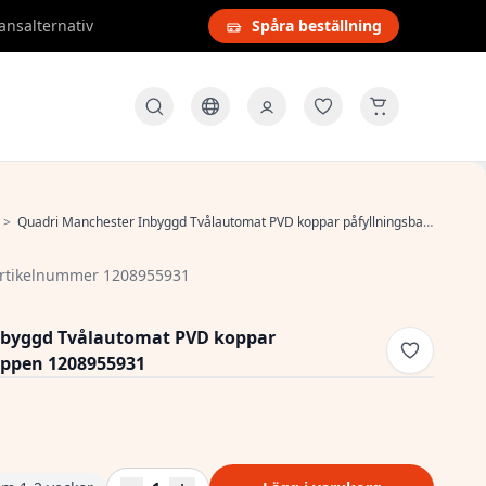
ansalternativ
Spåra beställning
>
Quadri Manchester Inbyggd Tvålautomat PVD koppar påfyllningsbar från toppen 1208955931
rtikelnummer 1208955931
nbyggd Tvålautomat PVD koppar
oppen 1208955931