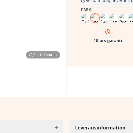
Beställt idag, leverans 
FÄRG
10-års garanti
Se i full storlek
+
Leveransinformation