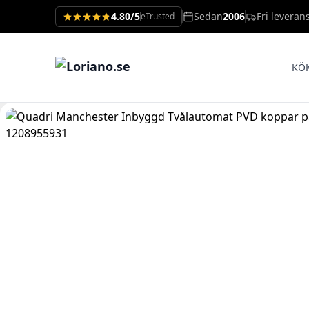
4.80/5
Sedan
2006
Fri leveran
eTrusted
KÖ