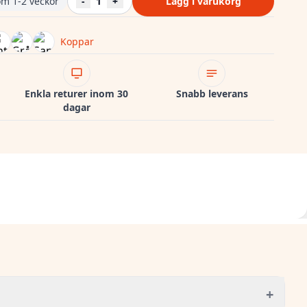
om 1-2 veckor
-
1
+
Lägg i varukorg
Koppar
Enkla returer inom 30
Snabb leverans
dagar
+