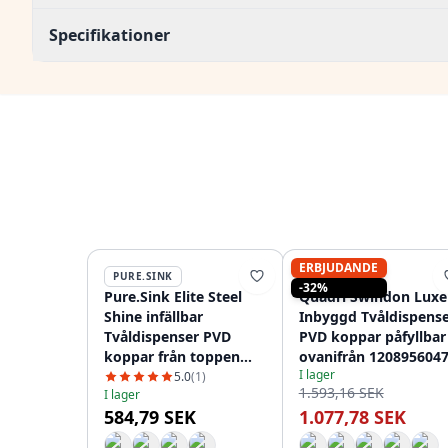
Specifikationer
ERBJUDANDE
PURE.SINK
QUADRI
-32%
Pure.Sink Elite Steel
Quadri Swindon Luxe
Shine infällbar
Inbyggd Tvåldispens
Tvåldispenser PVD
PVD koppar påfyllbar
koppar från toppen
ovanifrån 120895604
I lager
återfyllningsbar
5.0
(1)
1.593,16 SEK
I lager
PS9010-62
584,79 SEK
1.077,78 SEK