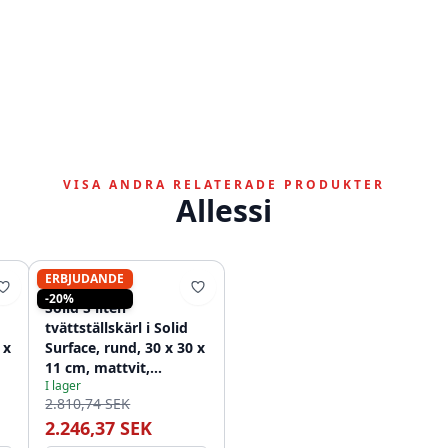
VISA ANDRA RELATERADE PRODUKTER
Allessi
ERBJUDANDE
SOLID-S
-20%
Solid S liten
tvättställskärl i Solid
 x
Surface, rund, 30 x 30 x
11 cm, mattvit,
I lager
1208953273
2.810,74 SEK
2.246,37 SEK