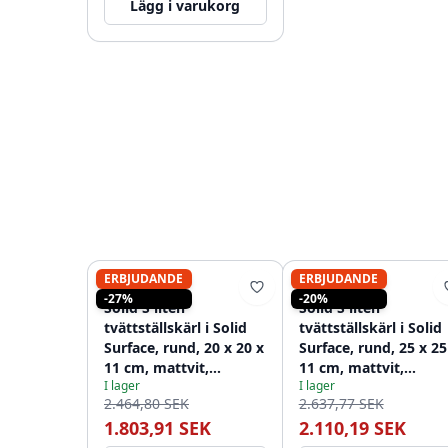
Lägg i varukorg
ERBJUDANDE
ERBJUDANDE
SOLID-S
SOLID-S
-27%
-20%
Solid S liten
Solid S liten
tvättställskärl i Solid
tvättställskärl i Solid
Surface, rund, 20 x 20 x
Surface, rund, 25 x 25
11 cm, mattvit,
11 cm, mattvit,
I lager
I lager
1208953267
1208953272
2.464,80 SEK
2.637,77 SEK
1.803,91 SEK
2.110,19 SEK