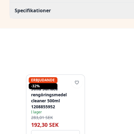
Specifikationer
ERBJUDANDE
SOLID-S
-32%
Solid Surface
rengöringsmedel
cleaner 500ml
1208855952
I lager
283,01 SEK
192,30 SEK