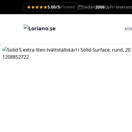
5.00/5
Sedan
2006
Fri leveran
eTrusted
KÖ