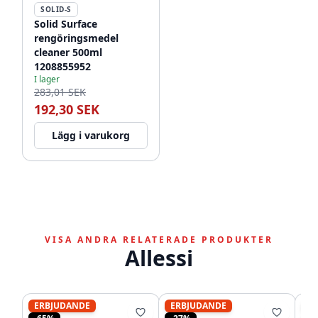
SOLID-S
Solid Surface
rengöringsmedel
cleaner 500ml
1208855952
I lager
283,01 SEK
192,30 SEK
Lägg i varukorg
VISA ANDRA RELATERADE PRODUKTER
Allessi
ERBJUDANDE
ERBJUDANDE
ER