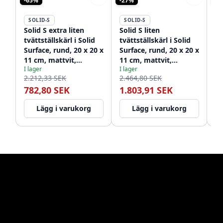
-65%
-27%
-2
SOLID-S
SOLID-S
S
Solid S extra liten
Solid S liten
So
tvättställskärl i Solid
tvättställskärl i Solid
tv
Surface, rund, 20 x 20 x
Surface, rund, 20 x 20 x
Su
11 cm, mattvit,
11 cm, mattvit,
11
I lager
I lager
I l
1208852722
1208953267
12
2.212,33 SEK
2.464,80 SEK
2.
782,80 SEK
1.803,91 SEK
2
Lägg i varukorg
Lägg i varukorg