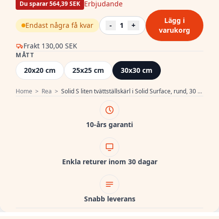
Erbjudande
Du sparar 564,39 SEK
Lägg i
Endast några få kvar
-
1
+
varukorg
Frakt
130,00 SEK
MÅTT
20x20 cm
25x25 cm
30x30 cm
Home
>
Rea
>
Solid S liten tvättställskärl i Solid Surface, rund, 30 x 30 x 11 cm, mattvit, 1208953273
10-års garanti
Enkla returer inom 30 dagar
Snabb leverans