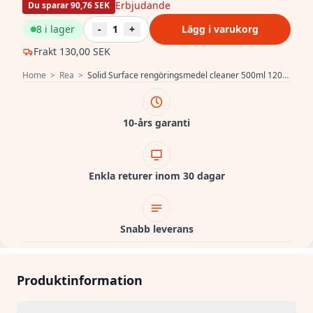
Erbjudande
Du sparar 90,76 SEK
8 i lager
-
1
+
Lägg i varukorg
Frakt
130,00 SEK
Home
>
Rea
>
Solid Surface rengöringsmedel cleaner 500ml 1208855952
10-års garanti
Enkla returer inom 30 dagar
Snabb leverans
Produktinformation