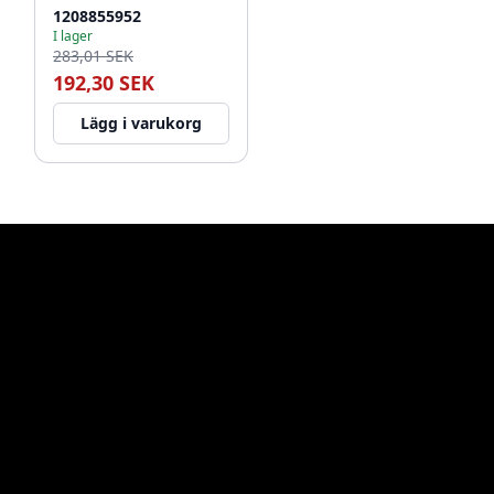
1208855952
I lager
283,01 SEK
192,30 SEK
Lägg i varukorg