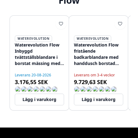
Flow
WATEREVOLUTION
WATEREVOLUTION
Waterevolution Flow
Waterevolution Flow
Wa
Inbyggd
fristående
d
tvättställsblandare i
badkarblandare med
me
borstat mässing med
handdusch borstad
re
21 cm långt utlopp
mässing T133BB
mä
Leverans 20-08-2026
Leverans om 3-4 veckor
T116BLE-21
3.176,55 SEK
9.729,63 SEK
Le
1
Lägg i varukorg
Lägg i varukorg