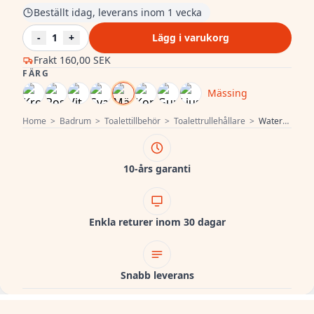
Beställt idag, leverans inom 1 vecka
-
1
+
Lägg i varukorg
Frakt
160,00 SEK
FÄRG
Mässing
Home
>
Badrum
>
Toalettillbehör
>
Toalettrullehållare
>
Waterevolution Flow Toalettrullehållare utan lock borstad mässing A130LE
10-års garanti
Enkla returer inom 30 dagar
Snabb leverans