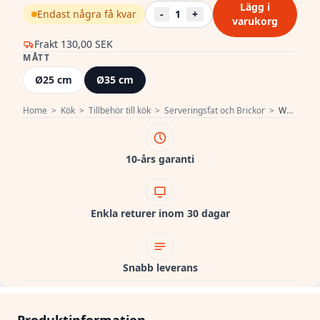
Lägg i
Endast några få kvar
-
1
+
varukorg
Frakt
130,00 SEK
MÅTT
Ø25 cm
Ø35 cm
Home
>
Kök
>
Tillbehör till kök
>
Serveringsfat och Brickor
>
Woodsea Pizza L - Ekträ Pizzaplatta Rund Ø35 cm 1208971583
10-års garanti
Enkla returer inom 30 dagar
Snabb leverans