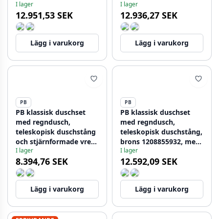
I lager
I lager
1208855872
12.951,53 SEK
12.936,27 SEK
Lägg i varukorg
Lägg i varukorg
PB
PB
PB klassisk duschset
PB klassisk duschset
med regndusch,
med regndusch,
teleskopisk duschstång
teleskopisk duschstång,
och stjärnformade vred,
brons 1208855932, med
I lager
I lager
krom 1208855922
stjärnformade knoppar
8.394,76 SEK
12.592,09 SEK
Lägg i varukorg
Lägg i varukorg