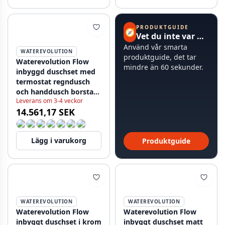
PRODUKTGUIDE
🧭
Vet du inte var du ska börja?
Använd vår smarta
WATEREVOLUTION
produktguide, det tar
Waterevolution Flow
mindre än 60 sekunder.
inbyggd duschset med
termostat regndusch
och handdusch borstad
Leverans om 3-4 veckor
ljusguld PVD
14.561,17 SEK
Lägg i varukorg
Produktguide
WATEREVOLUTION
WATEREVOLUTION
Waterevolution Flow
Waterevolution Flow
inbyggt duschset i krom
inbyggt duschset matt