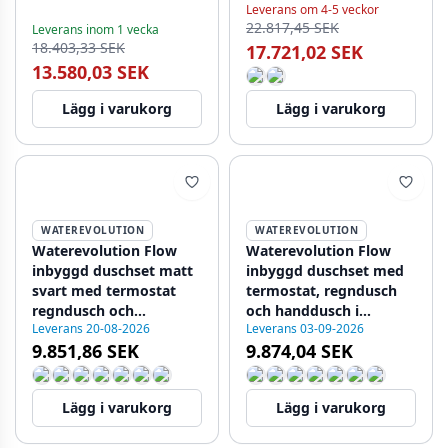
Leverans om 4-5 veckor
22.817,45 SEK
Leverans inom 1 vecka
18.403,33 SEK
17.721,02 SEK
13.580,03 SEK
Lägg i varukorg
Lägg i varukorg
WATEREVOLUTION
WATEREVOLUTION
Waterevolution Flow
Waterevolution Flow
inbyggd duschset matt
inbyggd duschset med
svart med termostat
termostat, regndusch
regndusch och
och handdusch i
Leverans 20-08-2026
Leverans 03-09-2026
handdusch 1208846402
massivt rostfritt stål
9.851,86 SEK
9.874,04 SEK
1208889792
Lägg i varukorg
Lägg i varukorg