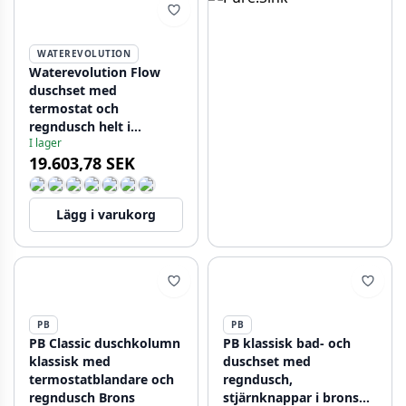
WATEREVOLUTION
Waterevolution Flow
duschset med
termostat och
regndusch helt i
I lager
rostfritt stål T141TIE
19.603,78 SEK
Lägg i varukorg
PB
PB
PB Classic duschkolumn
PB klassisk bad- och
klassisk med
duschset med
termostatblandare och
regndusch,
regndusch Brons
stjärnknappar i brons