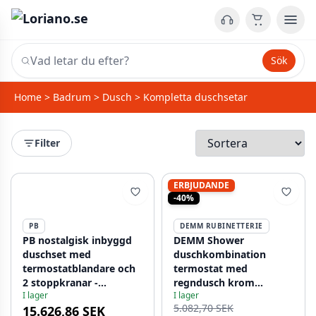
Sök
Home
>
Badrum
>
Dusch
>
Kompletta duschsetar
Filter
ERBJUDANDE
-40%
PB
DEMM RUBINETTERIE
PB nostalgisk inbyggd
DEMM Shower
duschset med
duschkombination
termostatblandare och
termostat med
2 stoppkranar -
regndusch krom
I lager
I lager
handdusch - regndusch
1208946965
5.082,70 SEK
15.626,86 SEK
200mm - Brons