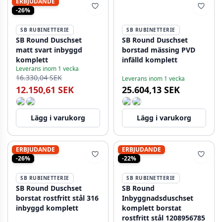
ERBJUDANDE
-26%
SB RUBINETTERIE
SB RUBINETTERIE
SB Round Duschset
SB Round Duschset
matt svart inbyggd
borstad mässing PVD
komplett
infälld komplett
Leverans inom 1 vecka
16.330,04 SEK
Leverans inom 1 vecka
12.150,61 SEK
25.604,13 SEK
Lägg i varukorg
Lägg i varukorg
ERBJUDANDE
ERBJUDANDE
-26%
-22%
SB RUBINETTERIE
SB RUBINETTERIE
SB Round Duschset
SB Round
borstat rostfritt stål 316
Inbyggnadsduschset
inbyggd komplett
komplett borstat
rostfritt stål 1208956785