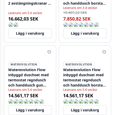
2 avstängningskranar -
och handdusch borstad
Leverans om 3-4 veckor
handdusch - regndusch
mässing
10.407,22 SEK
Leverans om 5-6 veckor
200mm - rostfritt stål
16.662,03 SEK
7.850,82 SEK
Lägg i varukorg
Lägg i varukorg
WATEREVOLUTION
WATEREVOLUTION
Waterevolution Flow
Waterevolution Flow
inbyggd duschset med
inbyggd duschset med
termostat regndusch
termostat regndusch
och handdusch gun
och handdusch borstad
Leverans om 5-6 veckor
Leverans om 5-6 veckor
metal
koppar PVD
14.561,17 SEK
14.561,17 SEK
Lägg i varukorg
Lägg i varukorg