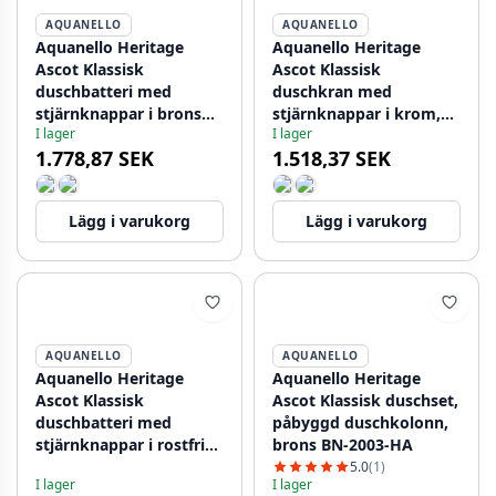
AQUANELLO
AQUANELLO
Aquanello Heritage
Aquanello Heritage
Ascot Klassisk
Ascot Klassisk
duschbatteri med
duschkran med
stjärnknappar i brons
stjärnknappar i krom,
I lager
I lager
inklusive handdusch
inklusive handdusch CR-
1.778,87 SEK
1.518,37 SEK
BN-2002-HA
2002-HA
Lägg i varukorg
Lägg i varukorg
AQUANELLO
AQUANELLO
Aquanello Heritage
Aquanello Heritage
Ascot Klassisk
Ascot Klassisk duschset,
duschbatteri med
påbyggd duschkolonn,
stjärnknappar i rostfritt
brons BN-2003-HA
stål inklusive
5.0
(1)
I lager
I lager
handdusch NB-2002-HA