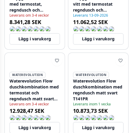
med termostat,
vitt med termostat
regndusch och
regndusch och
Leverans om 3-4 veckor
Leverans 13-09-2026
handdusch 1208957343
handdusch 1208957344
8.341,28 SEK
11.062,52 SEK
Lägg i varukorg
Lägg i varukorg
WATEREVOLUTION
WATEREVOLUTION
Waterevolution Flow
Waterevolution Flow
duschkombination med
duschkombination med
termostat och
regndusch matt svart
regndusch matt svart
T141PR
Leverans om 3-4 veckor
Leverans inom 1 vecka
T141TPR
12.928,47 SEK
10.873,73 SEK
Lägg i varukorg
Lägg i varukorg