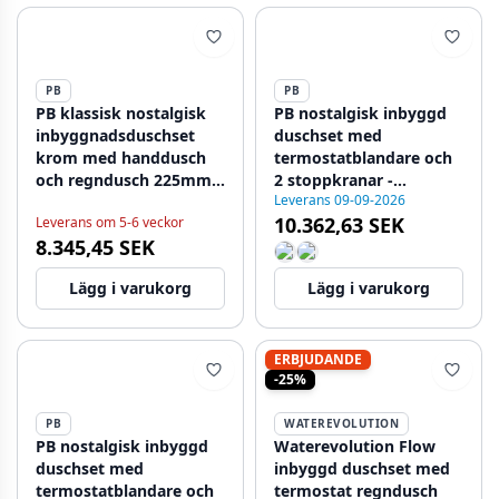
PB
PB
PB klassisk nostalgisk
PB nostalgisk inbyggd
inbyggnadsduschset
duschset med
krom med handdusch
termostatblandare och
och regndusch 225mm
2 stoppkranar -
Leverans 09-09-2026
1208953841
handdusch - regndusch
10.362,63 SEK
Leverans om 5-6 veckor
200 mm - krom
8.345,45 SEK
Lägg i varukorg
Lägg i varukorg
ERBJUDANDE
-25%
PB
WATEREVOLUTION
PB nostalgisk inbyggd
Waterevolution Flow
duschset med
inbyggd duschset med
termostatblandare och
termostat regndusch