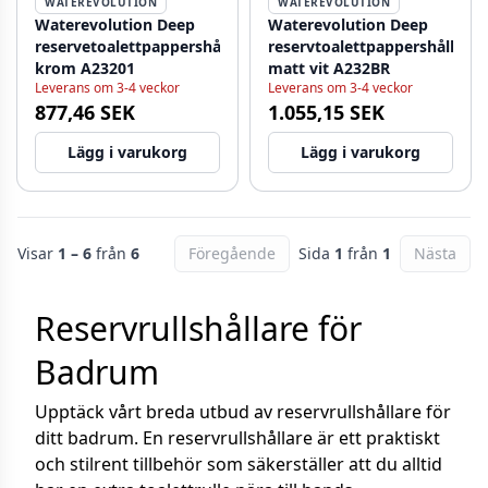
WATEREVOLUTION
WATEREVOLUTION
Waterevolution Deep
Waterevolution Deep
reservetoalettpappershållare
reservtoalettpappershållare
krom A23201
matt vit A232BR
Leverans om 3-4 veckor
Leverans om 3-4 veckor
877,46 SEK
1.055,15 SEK
Lägg i varukorg
Lägg i varukorg
Visar
1 – 6
från
6
Föregående
Sida
1
från
1
Nästa
Reservrullshållare för
Badrum
Upptäck vårt breda utbud av reservrullshållare för
ditt badrum. En reservrullshållare är ett praktiskt
och stilrent tillbehör som säkerställer att du alltid