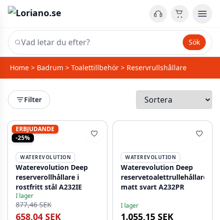
Sök
Home
>
Badrum
>
Toalettillbehör
>
Reservrullshållare
Filter
ERBJUDANDE
-25%
WATEREVOLUTION
WATEREVOLUTION
Waterevolution Deep
Waterevolution Deep
reserverollhållare i
reservetoalettrullehållare
rostfritt stål A232IE
matt svart A232PR
I lager
877,46 SEK
I lager
658,04 SEK
1.055,15 SEK