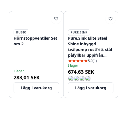
RUBIO
PURE.SINK
Hörnstoppventiler Set
Pure.Sink Elite Steel
om 2
Shine inbyggd
tvålpump rostfritt stål
påfyllbar uppifrån
PS9010-02
5.0
(1)
I lager
674,63 SEK
I lager
283,01 SEK
Lägg i varukorg
Lägg i varukorg