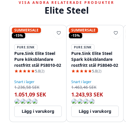
VISA ANDRA RELATERADE PRODUKTER
Elite Steel
SUMMERSALE
SUMMERSALE
S
-15%
-15%
-1
PURE.SINK
PURE.SINK
P
Pure.Sink Elite Steel
Pure.Sink Elite Steel
Pu
Pure köksblandare
Spark köksblandare
St
rostfritt stål PS8010-02
rostfritt stål PS8040-02
ro
5.0
(2)
5.0
(2)
Snart i lager
Snart i lager
I l
1.236,58 SEK
1.463,46 SEK
1.
1.051,09 SEK
1.243,93 SEK
1
Lägg i varukorg
Lägg i varukorg