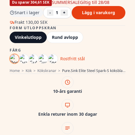
SUMMERSALE
Giltig till 28/08
Du sparar 304,61 SEK
Snart i lager
-
1
+
Lägg i varukorg
Frakt
130,00 SEK
FORM UTLOPPSKRAN
Vinkelutlopp
Rund avlopp
FÄRG
Rostfritt stål
Home
>
Kök
>
Kökskranar
>
Pure.Sink Elite Steel Spark-S köksblandare rostfritt stål med utdragbar pip PS8041-02
10-års garanti
Enkla returer inom 30 dagar