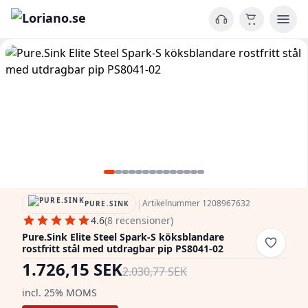
|
Artikelnummer 1208967632
PURE.SINK
4.6
(8 recensioner)
Pure.Sink Elite Steel Spark-S köksblandare
rostfritt stål med utdragbar pip PS8041-02
1.726,15 SEK
2.030,77 SEK
incl. 25% MOMS