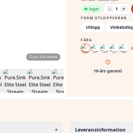
i lager
-
1
+
FORM UTLOPPSKRAN
Utlopp
Vinkelutlo
FÄRG
R
Se i full storlek
10-års garanti
+
Leveransinformation