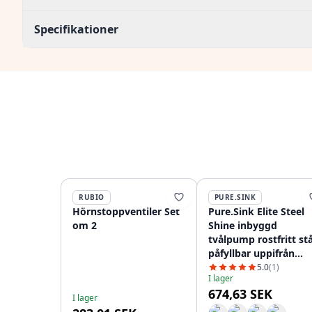
Specifikationer
RUBIO
PURE.SINK
Hörnstoppventiler Set
Pure.Sink Elite Steel
om 2
Shine inbyggd
tvålpump rostfritt stå
påfyllbar uppifrån
PS9010-02
5.0
(1)
I lager
674,63 SEK
I lager