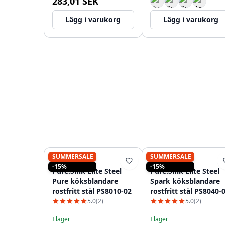
283,01 SEK
Lägg i varukorg
Lägg i varukorg
SUMMERSALE
SUMMERSALE
PURE.SINK
PURE.SINK
-15%
-15%
Pure.Sink Elite Steel
Pure.Sink Elite Steel
Pure köksblandare
Spark köksblandare
rostfritt stål PS8010-02
rostfritt stål PS8040-
5.0
(2)
5.0
(2)
I lager
I lager