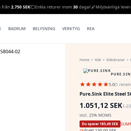
s från
2.750 SEK
Enkla returer inom
30
dagar
Miljövänliga lever
K
BADRUM
BELYSNING
VERKTYG
REA
Home
>
Kök
>
Kökskranar
>
PURE.SI
5.0
(1 recen
Pure.Sink Elite Steel 
1.051,12 SEK
1.2
incl. 25% MOMS
SUM
Du sparar 185,49 SEK
Frakt
130,00 SEK