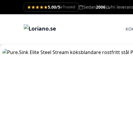
5.00/5
Sedan
2006
Fri leveran
eTrusted
KÖ