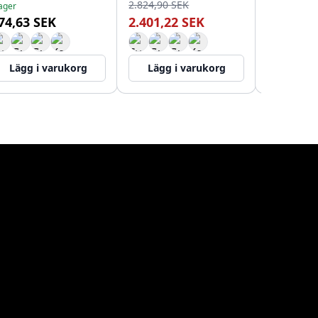
2.824,90 SEK
2.371,13 S
lager
74,63 SEK
2.401,22 SEK
2.015,42
Lägg i varukorg
Lägg i varukorg
Lägg i