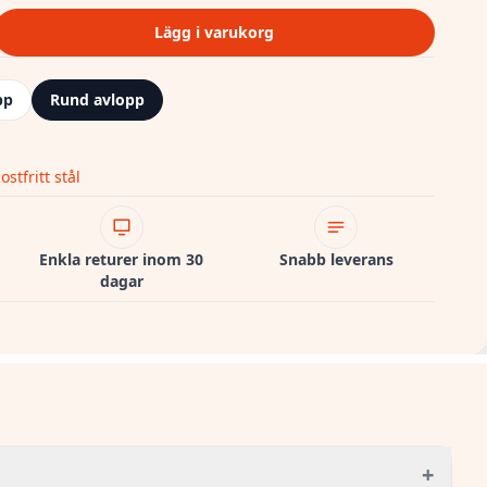
Lägg i varukorg
pp
Rund avlopp
ostfritt stål
Enkla returer inom 30
Snabb leverans
dagar
+