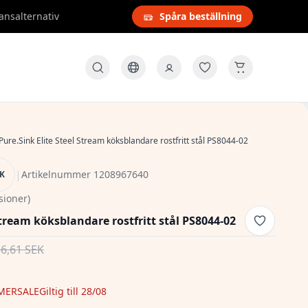
ansalternativ
Spåra beställning
Pure.Sink Elite Steel Stream köksblandare rostfritt stål PS8044-02
|
Artikelnummer 1208967640
NK
sioner)
Stream köksblandare rostfritt stål PS8044-02
36,61 SEK
MERSALE
Giltig till 28/08