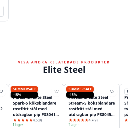
VISA ANDRA RELATERADE PRODUKTER
Elite Steel
SUMMERSALE
SUMMERSALE
PURE.SINK
PURE.SINK
-15%
-15%
Pure.Sink Elite Steel
Pure.Sink Elite Steel
Pu
Spark-S köksblandare
Stream-S köksblandare
S
02
rostfritt stål med
rostfritt stål med
t
utdragbar pip PS8041-
utdragbar pip PS8045-
p
02
02
P
4.6
(8)
4.7
(9)
I lager
I lager