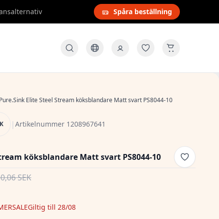
ansalternativ
Spåra beställning
Pure.Sink Elite Steel Stream köksblandare Matt svart PS8044-10
|
Artikelnummer 1208967641
NK
 Stream köksblandare Matt svart PS8044-10
50,06 SEK
MERSALE
Giltig till 28/08