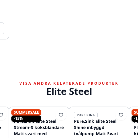
VISA ANDRA RELATERADE PRODUKTER
Elite Steel
SUMMERSALE
S
PURE.SINK
PURE.SINK
-15%
-
Pure.Sink Elite Steel
Pure.Sink Elite Steel
Pu
e
Stream-S köksblandare
Shine inbyggd
F
Matt svart med
tvålpump Matt Svart
k