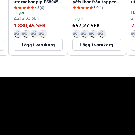
-
utdragbar pip PS8045-
påfyllbar från toppen
u
10
PS9010-10
v
4.8
(6)
5.0
(1)
I lager
I 
2.212,33 SEK
2
I lager
1.880,45 SEK
657,27 SEK
2
Lägg i varukorg
Lägg i varukorg