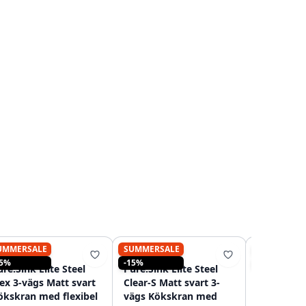
UMMERSALE
SUMMERSALE
SUMMERSA
PURE.SINK
PURE.SINK
PURE.SINK
15%
-15%
-15%
re.Sink Elite Steel
Pure.Sink Elite Steel
Pure.Sink 
lex 3-vägs Matt svart
Clear-S Matt svart 3-
Pulse-S kö
ökskran med flexibel
vägs Kökskran med
matt svar