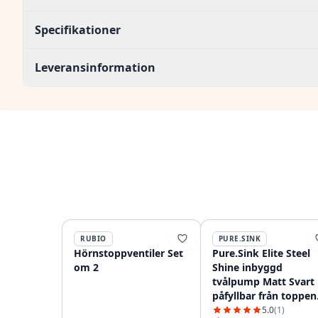
Specifikationer
Leveransinformation
RUBIO
PURE.SINK
Hörnstoppventiler Set
Pure.Sink Elite Steel
om 2
Shine inbyggd
tvålpump Matt Svart
påfyllbar från toppen
PS9010-10
5.0
(1)