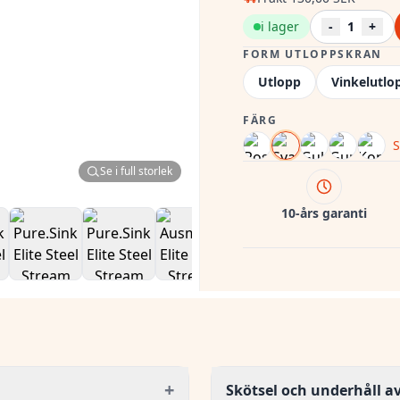
i lager
-
1
+
FORM UTLOPPSKRAN
Utlopp
Vinkelutlo
FÄRG
S
Se i full storlek
10-års garanti
+
Skötsel och underhåll a