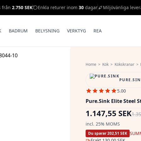
s från
2.750 SEK
Enkla returer inom
30
dagar
Miljövänliga lever
K
BADRUM
BELYSNING
VERKTYG
REA
Home
>
Kök
>
Kökskranar
>
PURE.SI
5.00
Pure.Sink Elite Steel
1.147,55 SEK
1.3
incl. 25% MOMS
SUM
Du sparar 202,51 SEK
Frakt
130,00 SEK