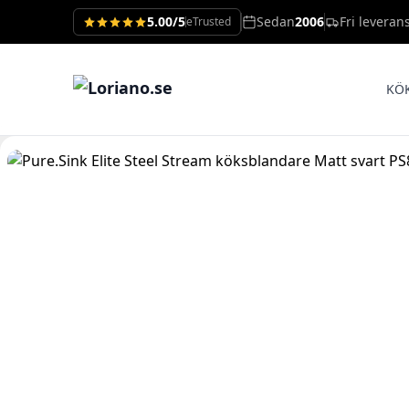
5.00/5
Sedan
2006
Fri leveran
eTrusted
KÖ