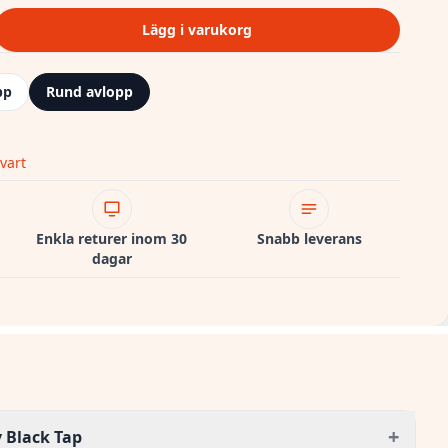
Lägg i varukorg
pp
Rund avlopp
vart
Enkla returer inom 30
Snabb leverans
dagar
+
v Black Tap