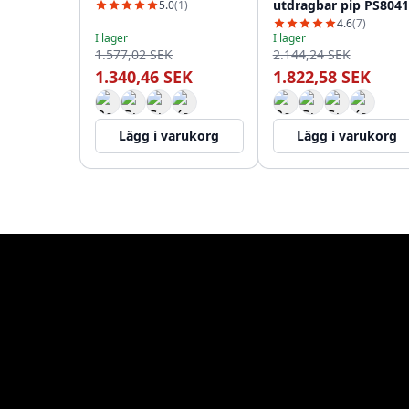
utdragbar pip PS8041
5.0
(1)
10
4.6
(7)
I lager
I lager
1.577,02 SEK
2.144,24 SEK
1.340,46 SEK
1.822,58 SEK
Lägg i varukorg
Lägg i varukorg