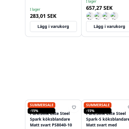
I lager
657,27 SEK
I lager
283,01 SEK
Lägg i varukorg
Lägg i varukorg
SUMMERSALE
SUMMERSALE
PURE.SINK
PURE.SINK
-15%
-15%
Pure.Sink Elite Steel
Pure.Sink Elite Steel
Spark köksblandare
Spark-S köksblandar
Matt svart PS8040-10
Matt svart med