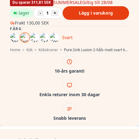
SUMMERSALE
Giltig till 28/08
Du sparar 311,81 SEK
i lager
-
1
+
Lägg i varukorg
Frakt
130,00 SEK
FÄRG
Svart
Home
>
Kök
>
Kökskranar
>
Pure.Sink Luxion 2-håls matt svart köksblandare med rund pip PLX2HR-10
10-års garanti
Enkla returer inom 30 dagar
Snabb leverans