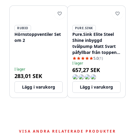
RUBIO
PURE.SINK
Hörnstoppventiler Set
Pure.Sink Elite Steel
om 2
Shine inbyggd
tvålpump Matt Svart
påfyllbar från toppen
PS9010-10
5.0
(1)
I lager
657,27 SEK
I lager
283,01 SEK
Lägg i varukorg
Lägg i varukorg
VISA ANDRA RELATERADE PRODUKTER