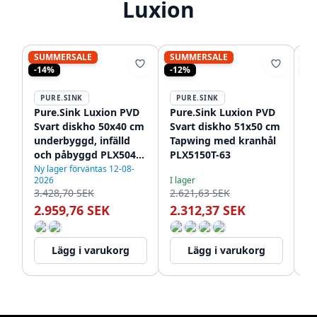
Luxion
SUMMERSALE
SUMMERSALE
S
-14%
-12%
-1
PURE.SINK
PURE.SINK
P
Pure.Sink Luxion PVD
Pure.Sink Luxion PVD
Pu
Svart diskho 50x40 cm
Svart diskho 51x50 cm
St
underbyggd, infälld
Tapwing med kranhål
78
och påbyggd PLX5040-
PLX5150T-63
me
63
PL
Ny lager förväntas 12-08-
2026
I lager
I l
3.428,70 SEK
2.621,63 SEK
4.
2.959,76 SEK
2.312,37 SEK
3
Lägg i varukorg
Lägg i varukorg