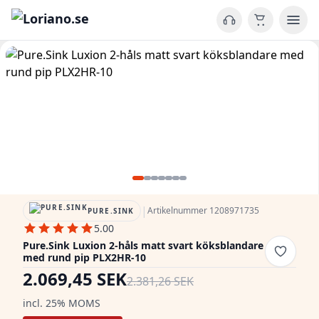
|
Artikelnummer 1208971735
PURE.SINK
5.00
Pure.Sink Luxion 2-håls matt svart köksblandare
med rund pip PLX2HR-10
2.069,45 SEK
2.381,26 SEK
incl. 25% MOMS