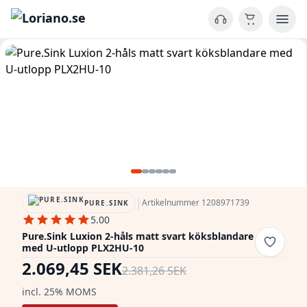
|
Artikelnummer 1208971739
PURE.SINK
5.00
Pure.Sink Luxion 2-håls matt svart köksblandare
med U-utlopp PLX2HU-10
2.069,45 SEK
2.381,26 SEK
incl. 25% MOMS