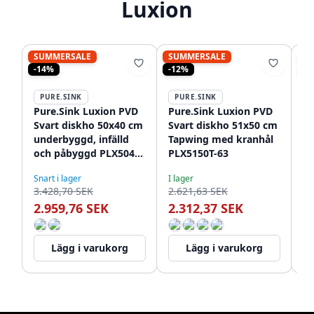
Luxion
SUMMERSALE
SUMMERSALE
S
-14%
-12%
-1
PURE.SINK
PURE.SINK
P
Pure.Sink Luxion PVD
Pure.Sink Luxion PVD
Pu
Svart diskho 50x40 cm
Svart diskho 51x50 cm
St
underbyggd, infälld
Tapwing med kranhål
78
och påbyggd PLX5040-
PLX5150T-63
me
63
PL
Snart i lager
I lager
I l
3.428,70 SEK
2.621,63 SEK
4.
2.959,76 SEK
2.312,37 SEK
3
Lägg i varukorg
Lägg i varukorg