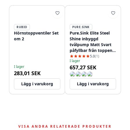
RUBIO
PURE.SINK
Hörnstoppventiler Set
Pure.Sink Elite Steel
om 2
Shine inbyggd
tvålpump Matt Svart
påfyllbar från toppen
PS9010-10
5.0
(1)
I lager
657,27 SEK
I lager
283,01 SEK
Lägg i varukorg
Lägg i varukorg
VISA ANDRA RELATERADE PRODUKTER