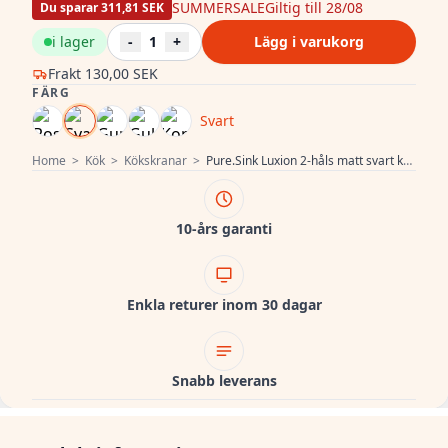
SUMMERSALE
Giltig till 28/08
Du sparar 311,81 SEK
i lager
-
1
+
Lägg i varukorg
Frakt
130,00 SEK
FÄRG
Svart
Home
>
Kök
>
Kökskranar
>
Pure.Sink Luxion 2-håls matt svart köksblandare med U-utlopp PLX2HU-10
10-års garanti
Enkla returer inom 30 dagar
Snabb leverans