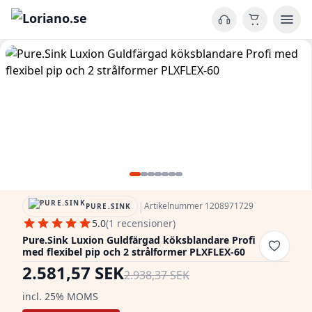
|
Artikelnummer 1208971729
PURE.SINK
5.0
(1 recensioner)
Pure.Sink Luxion Guldfärgad köksblandare Profi
med flexibel pip och 2 strålformer PLXFLEX-60
2.581,57 SEK
2.938,37 SEK
incl. 25% MOMS