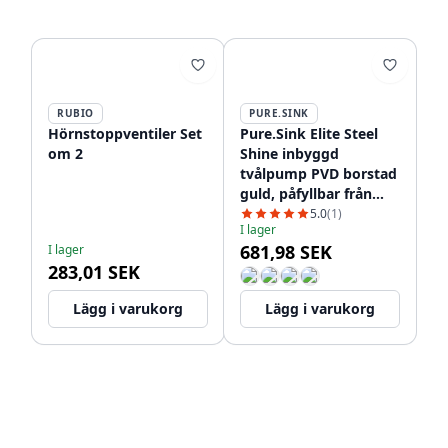
RUBIO
PURE.SINK
Hörnstoppventiler Set
Pure.Sink Elite Steel
om 2
Shine inbyggd
tvålpump PVD borstad
guld, påfyllbar från
toppen PS9010-60
5.0
(1)
I lager
681,98 SEK
I lager
283,01 SEK
Lägg i varukorg
Lägg i varukorg