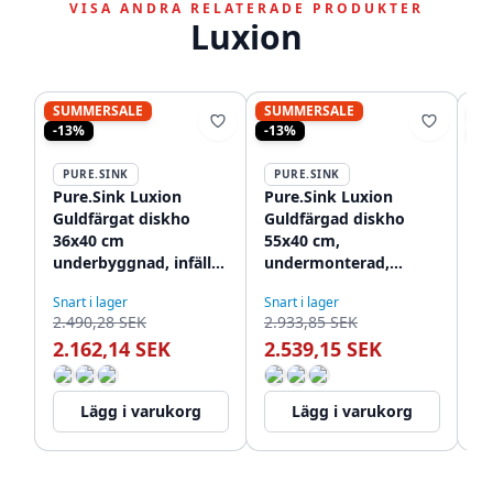
VISA ANDRA RELATERADE PRODUKTER
Luxion
SUMMERSALE
SUMMERSALE
S
-13%
-13%
-1
PURE.SINK
PURE.SINK
P
Pure.Sink Luxion
Pure.Sink Luxion
Pu
Guldfärgat diskho
Guldfärgad diskho
gu
36x40 cm
55x40 cm,
74
underbyggnad, infälld
undermonterad,
u
montering och
infälld och påbyggd
pl
Snart i lager
Snart i lager
Sna
påbyggnad PLX3640-
PLX5540-60
på
2.490,28 SEK
2.933,85 SEK
3.
60
2.162,14 SEK
2.539,15 SEK
2
Lägg i varukorg
Lägg i varukorg