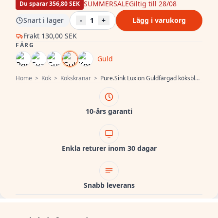
SUMMERSALE
Giltig till 28/08
Du sparar 356,80 SEK
Snart i lager
-
1
+
Lägg i varukorg
Frakt
130,00 SEK
FÄRG
Guld
Home
>
Kök
>
Kökskranar
>
Pure.Sink Luxion Guldfärgad köksblandare Profi med flexibel pip och 2 strålformer PLXFLEX-60
10-års garanti
Enkla returer inom 30 dagar
Snabb leverans