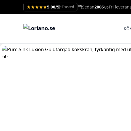
5.00/5
Sedan
2006
Fri leveran
eTrusted
KÖ