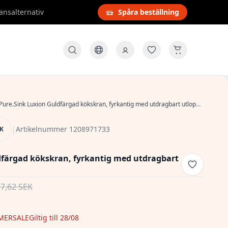
ansalternativ
Spåra beställning
Pure.Sink Luxion Guldfärgad kökskran, fyrkantig med utdragbart utlopp PLXSQUA-60
|
Artikelnummer 1208971733
NK
dfärgad kökskran, fyrkantig med utdragbart
57,62 SEK
MERSALE
Giltig till 28/08