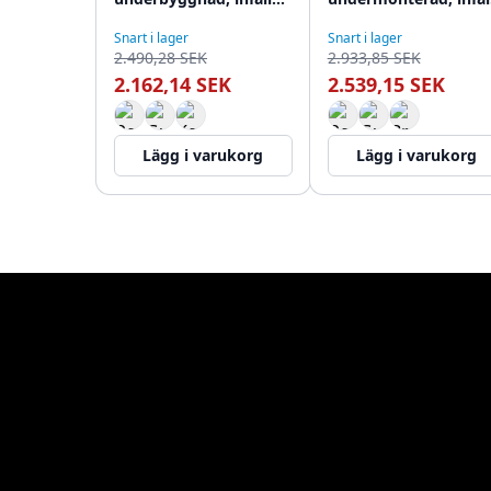
montering och
och påbyggd PLX5540
Snart i lager
Snart i lager
påbyggnad PLX3640-60
60
2.490,28 SEK
2.933,85 SEK
2.162,14 SEK
2.539,15 SEK
Lägg i varukorg
Lägg i varukorg