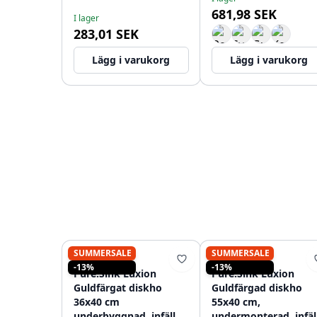
681,98 SEK
I lager
283,01 SEK
Lägg i varukorg
Lägg i varukorg
SUMMERSALE
SUMMERSALE
PURE.SINK
PURE.SINK
-13%
-13%
Pure.Sink Luxion
Pure.Sink Luxion
Guldfärgat diskho
Guldfärgad diskho
36x40 cm
55x40 cm,
underbyggnad, infälld
undermonterad, infäl