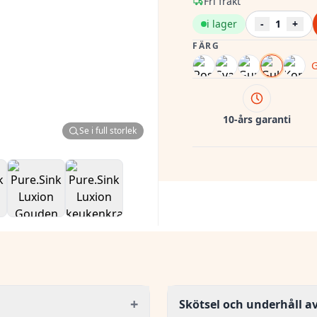
Fri frakt
i lager
-
1
+
FÄRG
G
10-års garanti
Se i full storlek
+
Skötsel och underhåll a