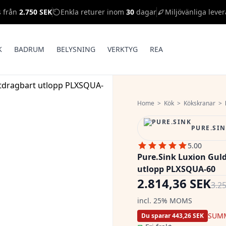
s från
2.750 SEK
Enkla returer inom
30
dagar
Miljövänliga lever
K
BADRUM
BELYSNING
VERKTYG
REA
Home
>
Kök
>
Kökskranar
>
PURE.SI
5.00
Pure.Sink Luxion Gul
utlopp PLXSQUA-60
2.814,36 SEK
3.2
incl. 25% MOMS
SUM
Du sparar 443,26 SEK