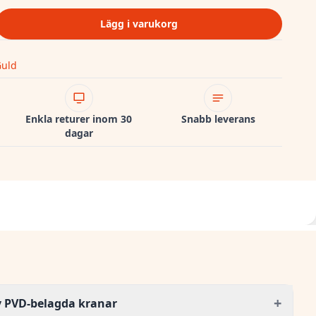
Lägg i varukorg
uld
Enkla returer inom 30
Snabb leverans
dagar
+
v PVD-belagda kranar