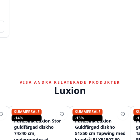
VISA ANDRA RELATERADE PRODUKTER
Luxion
SUMMERSALE
SUMMERSALE
S
PURE.SINK
PURE.SINK
-14%
-13%
-
Pure.Sink Luxion Stor
Pure.Sink Luxion
P
guldfärgad diskho
Guldfärgad diskho
g
74x40 cm,
51x50 cm Tapwing med
T
ld
undermonterad,
kranhål PLX5150T-60
P