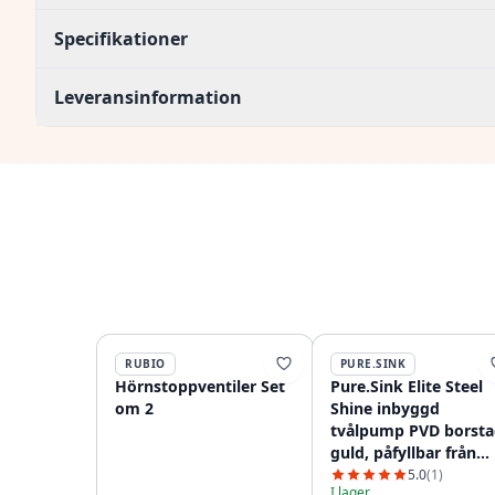
Specifikationer
Leveransinformation
RUBIO
PURE.SINK
Hörnstoppventiler Set
Pure.Sink Elite Steel
om 2
Shine inbyggd
tvålpump PVD borsta
guld, påfyllbar från
toppen PS9010-60
5.0
(1)
I lager