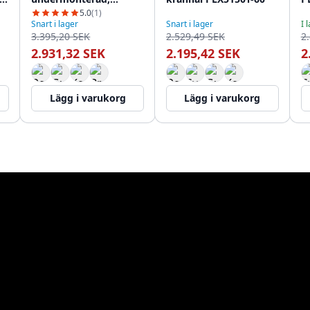
-
planmonterad och
5.0
(1)
Snart i lager
Snart i lager
I 
påbyggd PLX7440-60
3.395,20 SEK
2.529,49 SEK
2
2.931,32 SEK
2.195,42 SEK
2
Lägg i varukorg
Lägg i varukorg