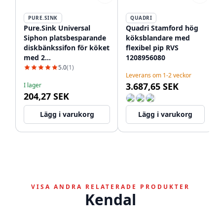
PURE.SINK
QUADRI
Pure.Sink Universal
Quadri Stamford hög
Siphon platsbesparande
köksblandare med
diskbänkssifon för köket
flexibel pip RVS
med 2
1208956080
diskmaskinsanslutningar
5.0
(1)
Leverans om 1-2 veckor
WSTSSI-32
3.687,65 SEK
I lager
204,27 SEK
Lägg i varukorg
Lägg i varukorg
VISA ANDRA RELATERADE PRODUKTER
Kendal