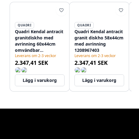
QUADRI
QUADRI
Quadri Kendal antracit
Quadri Kendal antracit
Qu
granitdiskho med
granit diskho 58x44cm
An
avrinning 60x44cm
med avrinning
gr
omvändbar
1208967403
av
Leverans om 2-3 veckor
Leverans om 2-3 veckor
Le
1208967400
cm
2.347,41 SEK
2.347,41 SEK
2
12
Lägg i varukorg
Lägg i varukorg