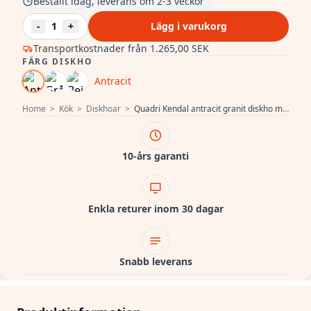
Beställt idag, leverans om 2-3 veckor
-
1
+
Lägg i varukorg
Transportkostnader från
1.265,00 SEK
FÄRG DISKHO
Antracit
Home
>
Kök
>
Diskhoar
>
Quadri Kendal antracit granit diskho med avrinning 77x44cm vändbar 1208967397
10-års garanti
Enkla returer inom 30 dagar
Snabb leverans