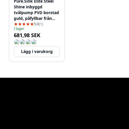
Pure.Sink Elite Steel
Shine inbyggd
tvålpump PVD borstad
guld, påfyllbar från
toppen PS9010-60
5.0
(1)
I lager
681,98 SEK
Lägg i varukorg