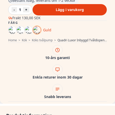
Beställt idag, leverans om 1-2 veckor
-
1
+
Lägg i varukorg
Frakt
130,00 SEK
FÄRG
Guld
Home
>
Kök
>
Köks tvålpump
>
Quadri Luxor Inbyggd Tvåldispenser Guld Påfyllningsbar Ovanifrån 1208967511
10-års garanti
Enkla returer inom 30 dagar
Snabb leverans