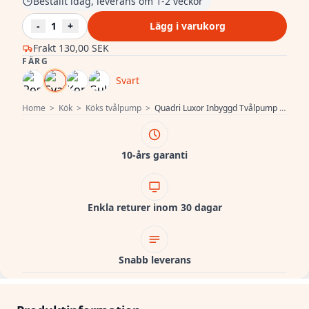
Beställt idag, leverans om 1-2 veckor
-
1
+
Lägg i varukorg
Frakt
130,00 SEK
FÄRG
Svart
Home
>
Kök
>
Köks tvålpump
>
Quadri Luxor Inbyggd Tvålpump svart påfyllbar från toppen 1208967509
10-års garanti
Enkla returer inom 30 dagar
Snabb leverans