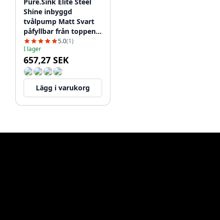
Pure.Sink Elite Steel
Shine inbyggd
tvålpump Matt Svart
påfyllbar från toppen
PS9010-10
5.0
(1)
I lager
657,27 SEK
Lägg i varukorg