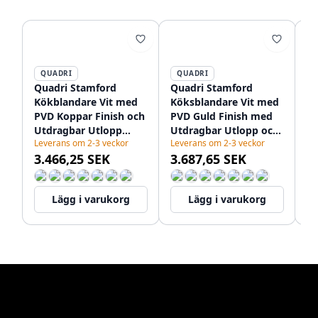
QUADRI
QUADRI
Quadri Stamford
Quadri Stamford
Qu
Kökblandare Vit med
Köksblandare Vit med
Kö
PVD Koppar Finish och
PVD Guld Finish med
PV
Utdragbar Utlopp
Utdragbar Utlopp och
Ut
Leverans om 2-3 veckor
Leverans om 2-3 veckor
Le
1208967687
Sprayfunktion
oc
3.466,25 SEK
3.687,65 SEK
3
1208967690
12
Lägg i varukorg
Lägg i varukorg