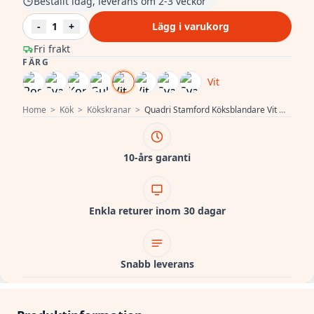
Beställt idag, leverans om 2-3 veckor
-
1
+
Lägg i varukorg
Fri frakt
FÄRG
Vit
Home
>
Kök
>
Kökskranar
>
Quadri Stamford Köksblandare Vit med PVD Guld Finish och Utdragbar Pip 1208967686
10-års garanti
Enkla returer inom 30 dagar
Snabb leverans