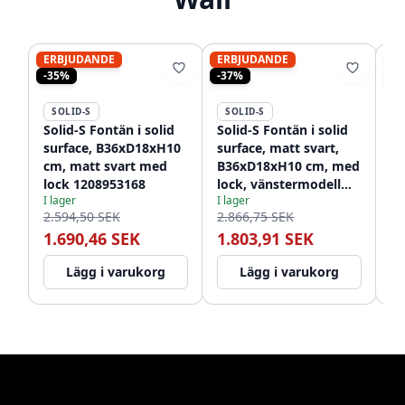
ERBJUDANDE
ERBJUDANDE
ER
-35%
-37%
-4
SOLID-S
SOLID-S
S
Solid-S Fontän i solid
Solid-S Fontän i solid
So
surface, B36xD18xH10
surface, matt svart,
su
cm, matt svart med
B36xD18xH10 cm, med
B
lock 1208953168
lock, vänstermodell
lo
I lager
I lager
I l
utan kranhål,
me
2.594,50 SEK
2.866,75 SEK
3.
1208954157
12
1.690,46 SEK
1.803,91 SEK
1
Lägg i varukorg
Lägg i varukorg