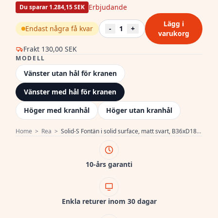
Erbjudande
Du sparar 1.284,15 SEK
Lägg i
Endast några få kvar
-
1
+
varukorg
Frakt
130,00 SEK
MODELL
Vänster utan hål för kranen
Vänster med hål för kranen
Höger med kranhål
Höger utan kranhål
Home
>
Rea
>
Solid-S Fontän i solid surface, matt svart, B36xD18xH10 cm, med lock, vänstermodell med kranhål 1208954158
10-års garanti
Enkla returer inom 30 dagar