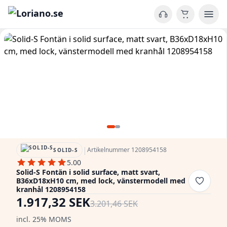
|
Artikelnummer 1208954158
SOLID-S
5.00
Solid-S Fontän i solid surface, matt svart,
B36xD18xH10 cm, med lock, vänstermodell med
kranhål 1208954158
1.917,32 SEK
3.201,46 SEK
incl. 25% MOMS