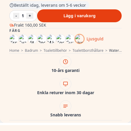
Beställt idag, leverans om 5-6 veckor
-
1
+
Lägg i varukorg
Frakt
160,00 SEK
FÄRG
Ljusguld
Home
>
Badrum
>
Toalettillbehör
>
Toalettborsthållare
>
Waterevolution Deep toalettborsteset stående PVD Ljus Guld A240WGE
10-års garanti
Enkla returer inom 30 dagar
Snabb leverans